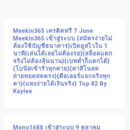
Meekin365 เครดิตฟรี 7 June
Meekin365 เข้าสู่ระบบ {สมัครง่ายไม่
ต้องใช้บัญชีธนาคาร}เปิดยูสไวใน 1
นาที{เล่นได้เลยไม่ต้องรอ}{สล็อตแตก
จริงไม่ต้องลุ้นนาน}{เบทต่ำก็แตกได้}
{โบนัสเข้ารัวทุกค่าย}{คาสิโนสด
ถ่ายทอดสดตรง}{ดีลเลอร์แจกจริงทุก
ตา}{แทงง่ายได้เงินจริง} Top 82 By
Kaylee
Mono1688 เข้าสู่ระบบ 9 ตุลาคม