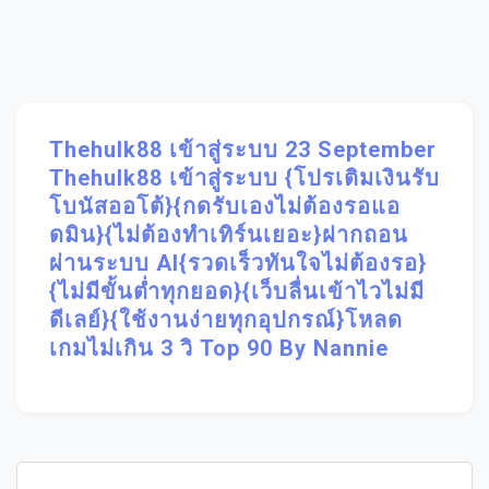
Thehulk88 เข้าสู่ระบบ 23 September
Thehulk88 เข้าสู่ระบบ {โปรเติมเงินรับ
โบนัสออโต้}{กดรับเองไม่ต้องรอแอ
ดมิน}{ไม่ต้องทำเทิร์นเยอะ}ฝากถอน
ผ่านระบบ AI{รวดเร็วทันใจไม่ต้องรอ}
{ไม่มีขั้นต่ำทุกยอด}{เว็บลื่นเข้าไวไม่มี
ดีเลย์}{ใช้งานง่ายทุกอุปกรณ์}โหลด
เกมไม่เกิน 3 วิ Top 90 By Nannie