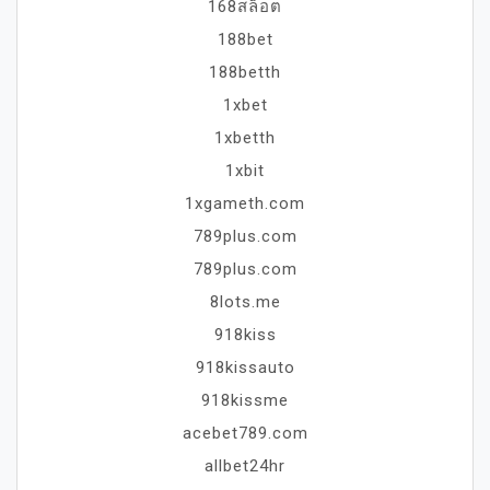
168สล็อต
188bet
188betth
1xbet
1xbetth
1xbit
1xgameth.com
789plus.com
789plus.com
8lots.me
918kiss
918kissauto
918kissme
acebet789.com
allbet24hr