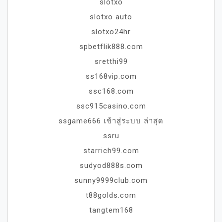
slotxo
slotxo auto
slotxo24hr
spbetflik888.com
sretthi99
ss168vip.com
ssc168.com
ssc915casino.com
ssgame666 เข้าสู่ระบบ ล่าสุด
ssru
starrich99.com
sudyod888s.com
sunny9999club.com
t88golds.com
tangtem168