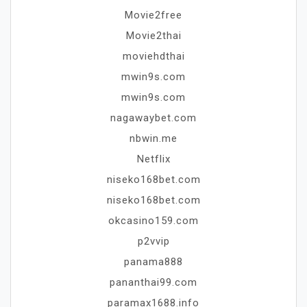
Movie2free
Movie2thai
moviehdthai
mwin9s.com
mwin9s.com
nagawaybet.com
nbwin.me
Netflix
niseko168bet.com
niseko168bet.com
okcasino159.com
p2vvip
panama888
pananthai99.com
paramax1688.info