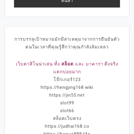
การบรรลุเป้าหมายมักมีสาเหตุมาจากการยืนยันตัว
ตนในเวลาที่คุณรู้สึกว่าคุณกำลังล้มเหลว
เว็บคาสิโนน่าเล่น ทั้ง
สล็อต
และ
บาคาร่า
ตึงจริง
แตกบ่อยมาก
โจ๊กเกอร์123
https://hengjing168.wiki
https://jin55.net
slot99
slot66
สล็อตเว็บตรง
https://judhai168.co