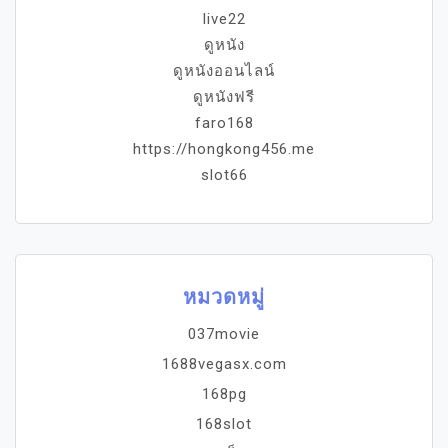
live22
ดูหนัง
ดูหนังออนไลน์
ดูหนังฟรี
faro168
https://hongkong456.me
slot66
หมวดหมู่
037movie
1688vegasx.com
168pg
168slot