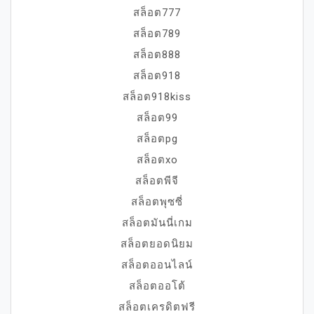
สล็อต777
สล็อต789
สล็อต888
สล็อต918
สล็อต918kiss
สล็อต99
สล็อตpg
สล็อตxo
สล็อตพีจี
สล็อตพุซซี่
สล็อตมันนี่เกม
สล็อตยอดนิยม
สล็อตออนไลน์
สล็อตออโต้
สล็อตเครดิตฟรี