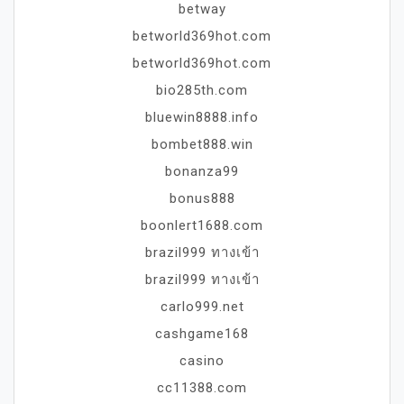
betway
betworld369hot.com
betworld369hot.com
bio285th.com
bluewin8888.info
bombet888.win
bonanza99
bonus888
boonlert1688.com
brazil999 ทางเข้า
brazil999 ทางเข้า
carlo999.net
cashgame168
casino
cc11388.com