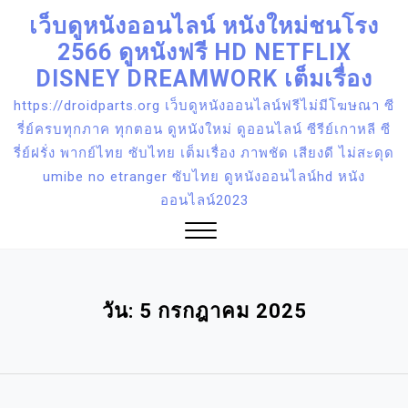
Skip
เว็บดูหนังออนไลน์ หนังใหม่ชนโรง
to
2566 ดูหนังฟรี HD NETFLIX
content
DISNEY DREAMWORK เต็มเรื่อง
https://droidparts.org เว็บดูหนังออนไลน์ฟรีไม่มีโฆษณา ซี
รี่ย์ครบทุกภาค ทุกตอน ดูหนังใหม่ ดูออนไลน์ ซีรีย์เกาหลี ซี
รี่ย์ฝรั่ง พากย์ไทย ซับไทย เต็มเรื่อง ภาพชัด เสียงดี ไม่สะดุด
umibe no etranger ซับไทย ดูหนังออนไลน์hd หนัง
ออนไลน์2023
Close
Menu
วัน:
5 กรกฎาคม 2025