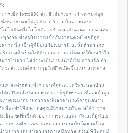
ั้ง
่าการเช็ด lotto888 นั้น มิได้มาเพราะว่าความฟลุค
 ซึ่งหลายๆคนก็พิสูจน์มาแล้วว่าเป็นความจริง
งๆที่ไม่ได้ฝันหรือไม่ได้มีการคำนวณจำนวนมาก่อน และ
ะทุกงวด ซึ่งคนโบราณเชื่อกันว่าคนดวงโชคดีถูก
ลาภนั้น เป็นผู้ที่มีบุญมีบุญบารมี ฉะนั้นถ้าหากคุณ
ิมดวงซึ่งเป็นสิ่งที่ดีนอกจากจะเสริมดวงให้เฮงปังใน
มายไปด้วย ไม่ว่าจะเป็นการหน้าที่เงิน ความรัก ถ้า
แม้กระนั้นโชคดีความสุขในชีวิตเกิดขึ้นแน่ๆ แนวทาง
คุณณ ดังคำกล่าวที่ว่า ก่อนที่คุณจะไหว้พระนอกบ้าน
ด้เสมือนดั่งบิดามารดาและก็ผู้มีพระคุณที่คอยค้ำจุน
ะคุณกับคุณมากมายก่ายกองก็เลยจำเป็นต้องดูแลท่าน
ื่อที่จะทำให้ดวงของคุณมีวาสนาเสริมดวงให้ร่ำรวย
งเป็นสุขเพิ่มขึ้นด้วยจากการดูแลบุพการีและก็ผู้มีบุญ
มารดาอย่างเดียว เพราะเหตุว่าบางคนเติบโตมาพร้อม
่านราวกับดูแลบิดามารดาเหมือนกัน ส่วนผู้ที่มีพ่อแม่