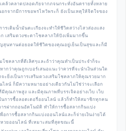
แคล้วคลาดปลอดภัยจากภจนกระทั่งอันตรายทั้งหลาย
มีนอกจากมีการขอพรไหว้พระก็ ยังเป็นเหตุให้จิตใจของ
าการเติมน้ำมันตะเกียงจะทำให้ชีวิตสว่างไสวส่องแสง
ออก เสริมดวงชะตาโชคลาภให้ปังเพิ่มมากขึ้น
สุนทานต่อยอดให้ชีวิตของคุณอยู่เย็นเป็นสุขและก็มี
ิมโชคลาภที่ดีเลิศๆและถ้าว่าคุณทำเป็นประจำก็จะ
ะหากว่าคุณถูกเบอร์เสนอแนะว่าควรที่จะนำเงินส่วนใด
ำจะยิ่งเป็นการเสริมดวงเสริมโชคลาภให้คุณรวยมาก
ไลน์ ก็มีความหมายอย่างเดียวกันไม่ใช่ว่าจะเลือก
ที่มีคุณภาพสูง และมีคุณภาพที่บรรเจิดอย่างเว็บ เว็บ
ในการซื้อลอตเตอรี่ออนไลน์ แล้วก็ทำให้สมาชิกทุกคน
การฝากถอนอัตโนมัติ ทำให้การซื้อสลากกินแบ่ง
เพื่อการซื้อสลากกินแบ่งออนไลน์และก็จ่ายเงินง่ายได้
บหวยออนไลน์ ที่เหมาะสมที่สุดขณะนี้