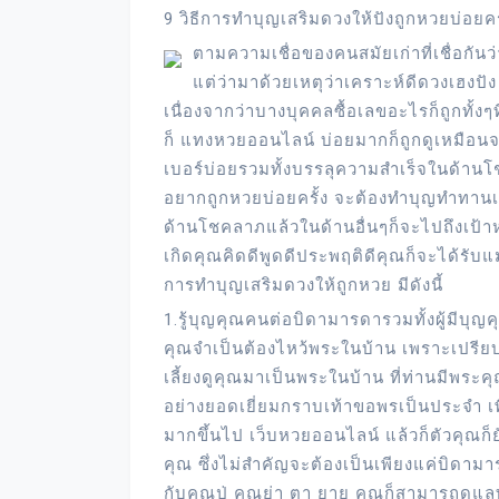
9 วิธีการทำบุญเสริมดวงให้ปังถูกหวยบ่อยคร
ตามความเชื่อของคนสมัยเก่าที่เชื่อกันว
แต่ว่ามาด้วยเหตุว่าเคราะห์ดีดวงเฮงปัง
เนื่องจากว่าบางบุคคลซื้อเลขอะไรก็ถูกทั้
ก็ แทงหวยออนไลน์ บ่อยมากก็ถูกดูเหมือนจ
เบอร์บ่อยรวมทั้งบรรลุความสำเร็จในด้านโชค
อยากถูกหวยบ่อยครั้ง จะต้องทำบุญทำทานเสร
ด้านโชคลาภแล้วในด้านอื่นๆก็จะไปถึงเป้าห
เกิดคุณคิดดีพูดดีประพฤติดีคุณก็จะได้รับ
การทำบุญเสริมดวงให้ถูกหวย มีดังนี้
1.รู้บุญคุณคนต่อบิดามารดารวมทั้งผู้มีบุญ
คุณจำเป็นต้องไหว้พระในบ้าน เพราะเปรียบไ
เลี้ยงดูคุณมาเป็นพระในบ้าน ที่ท่านมีพร
อย่างยอดเยี่ยมกราบเท้าขอพรเป็นประจำ เพ
มากขึ้นไป เว็บหวยออนไลน์ แล้วก็ตัวคุณก็ยั
คุณ ซึ่งไม่สำคัญจะต้องเป็นเพียงแค่บิดา
กับคุณปู่ คุณย่า ตา ยาย คุณก็สามารถดูแลท