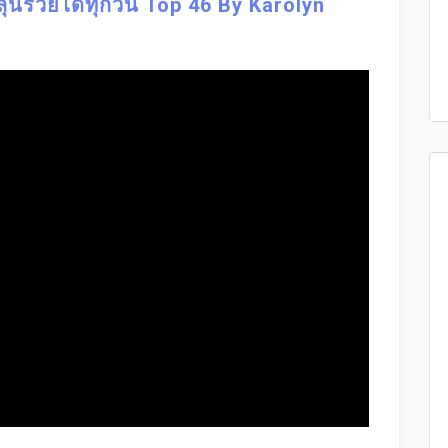
ุ้นรวยได้ทุกวัน Top 46 By Karolyn