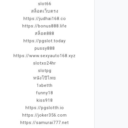
slot66
สล็อตเว็บตรง
https://judhai168.co
https://bonus888.life
สล็อต888
https://pgslot.today
pussy888
https://www.sexyauto168.xyz
slotxo24hr
slotpg
หนังโป๊ไทย
1xbetth
funny18
kiss918
https://pgslotth.io
https://joker356.com
https://samurai777.net