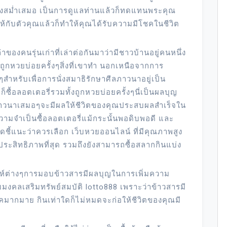
่างสม่ำเสมอ เป็นการดูแลท่านแล้วก็ทดแทนพระคุณ
้กับตัวคุณแล้วก็ทำให้คุณได้รับความมีโชคในชีวิต
าของคนรุ่นเก่าที่เล่าต่อกันมาว่ามีชาวบ้านอยู่คนหนึ่ง
ูกหวยบ่อยครั้งๆสิ่งที่เขาทำ นอกเหนือจากการ
สำหรับเพื่อการนั่งสมาธิรักษาศีลภาวนาอยู่เป็น
ื้อลอตเตอรี่รวมทั้งถูกหวยบ่อยครั้งๆนี่เป็นผลบุญ
ภาวนาเสมอๆจะมีผลให้ชีวิตของคุณประสบผลสำเร็จใน
วามจำเป็นซื้อลอตเตอรี่แม้กระนั้นพอดิบพอดี และ
ดชี้แนะว่าควรเลือก เว็บหวยออนไลน์ ที่มีคุณภาพสูง
ประสิทธิภาพที่สุด รวมถึงยังสามารถซื้อสลากกินแบ่ง
ะห์ต่างๆการมอบข้าวสารมีผลบุญในการเพิ่มความ
สริมมงคลเสริมทรัพย์สมบัติ lotto888 เพราะว่าข้าวสารมี
จาคมากมาย กินเท่าใดก็ไม่หมดจะก่อให้ชีวิตของคุณมี