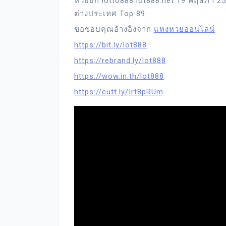
หวยยี่กี lotto888 lot888.net 19 พฤษภา 
ต่างประเทศ Top 89
ขอขอบคุณอ้างอิงจาก
แทงหวยออนไลน์
https://bit.ly/lot888
https://rebrand.ly/lot888
https://wow.in.th/lot888
https://cutt.ly/Irt8pRUm