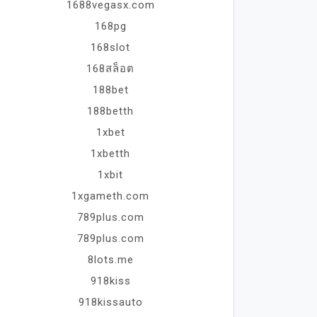
1688vegasx.com
168pg
168slot
168สล็อต
188bet
188betth
1xbet
1xbetth
1xbit
1xgameth.com
789plus.com
789plus.com
8lots.me
918kiss
918kissauto