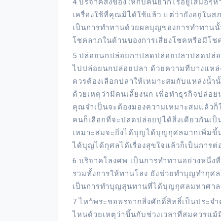
4.บริจาคสิ่งของให้กับคนยากไร้อยู่เสมอๆหาก
เครื่องใช้ที่คุณมิได้ใช้แล้ว แต่ว่ายังอย
เป็นการทำทานด้วยผลบุญของการทำทานนั้น
โชคลาภในด้านของการเสี่ยงโชคหรือมีโชคล
5.ปล่อยนกปล่อยกาปลดปล่อยปลาปลดปล่อยป
ไปปล่อยนกปล่อยปลา ด้วยความที่บางแหล่ง
ควรต้องเลือกปลาให้เหมาะสมกับแหล่งน้ำนั
ด้วยเหตุว่ามีคนเลี้ยงนก เพื่อทำธุรกิจปล่อ
คุณจำเป็นจะต้องมองความเหมาะสมแล้วก็ใ
คนก็เลือกที่จะปลดปล่อยปูได้สิ่งเดียวกันเป็นก
เหมาะสมจะยิ่งได้บุญได้บุญกุศลมากเพิ่มข
ได้บุญได้กุศลได้เรื่องสุขใจแล้วก็เป็นการต่
6.บริจาคโลงศพ เป็นการทำทานอย่างหนึ่งที่
รวมทั้งการให้ทานโลง ยังช่วยทำบุญทำกุศลให
เป็นการทำบุญสุนทานที่ได้บุญกุศลมหาศาล
7.ไหว้พระขอพรจากสิ่งศักดิ์สิทธิ์เป็นประ
ไหนด้วยเหตุว่าขึ้นกับช่วงเวลาที่สมควรแม้