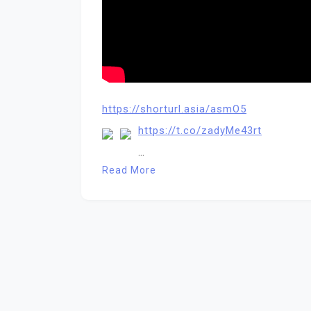
https://shorturl.asia/asmO5
https://t.co/zadyMe43rt
…
Read More