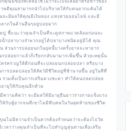
คุณมีของที่เหลือใช้ไม่ว่าจะเป็นเสื้อผ้าหรือข้าวของ
ู่ในสภาพดีคุณสามารถนำไปบริจาคให้กับคนยากแค้นได้
จะมีผลให้คุณมีเงินทอง แทงหวยออนไลน์ และมี
าภในด้านอื่นๆอยู่บ่อยมาก
ู ชี้แนะว่าคุณจำเป็นที่จะดูสภาพแวดล้อมก่อนจะ
น้ำปลาบางจำพวกอยู่ได้ปลาบางชนิดอยู่มิได้ คุณ
้น ส่วนการปล่อยนกในยุคนี้บางครั้งอาจจะหายาก
ยนกปล่อยกาแล้วก็เรียกกลับมามากเพิ่มขึ้น ด้วยเหตุนั้น
คร่ครวญให้ดีก่อนที่จะปล่อยนกปล่อยปลา หรือบาง
ารปลดปล่อยให้สัตว์มีชีวิตอยู่ที่ช้านานขึ้น อยู่ในที่ที่
ึ้น รวมทั้งเป็นการเสริมดวงชะตา ทำให้คนปลดปล่อย
ออายุให้กับคุณอีกด้วย
มีความคิดว่า จะมีผลให้มีอายุยืนยาวร่างกายแข็งแรง
้กับผู้ยากจนที่เขาไม่มีหีบศพในวันสุดท้ายของชีวิต
จำคุณไม่มีความจำเป็นควรต้องกำหนดว่าจะต้องไปวัด
มีเวลาว่างคุณจำเป็นที่จะไปทำบุญสุนทานเพื่อเสริม