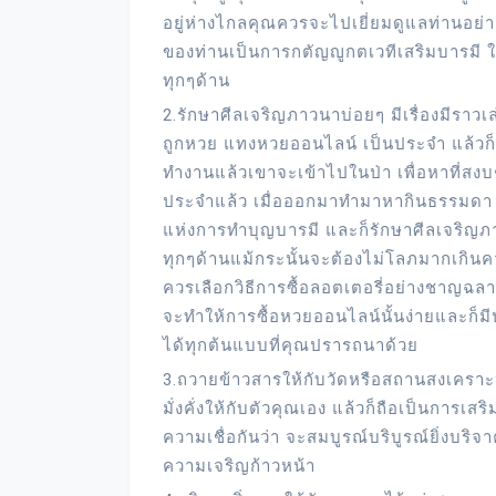
อยู่ห่างไกลคุณควรจะไปเยี่ยมดูแลท่านอย
ของท่านเป็นการกตัญญูกตเวทีเสริมบารมี ให
ทุกๆด้าน
2.รักษาศีลเจริญภาวนาบ่อยๆ มีเรื่องมีราวเล่
ถูกหวย แทงหวยออนไลน์ เป็นประจำ แล้วก็ถ
ทำงานแล้วเขาจะเข้าไปในป่า เพื่อหาที่สงบๆ
ประจำแล้ว เมื่อออกมาทำมาหากินธรรมดา ก็ซ
แห่งการทำบุญบารมี และก็รักษาศีลเจริญ
ทุกๆด้านแม้กระนั้นจะต้องไม่โลภมากเกินค
ควรเลือกวิธีการซื้อลอตเตอรี่อย่างชาญฉลา
จะทำให้การซื้อหวยออนไลน์นั้นง่ายและก็มี
ได้ทุกต้นแบบที่คุณปรารถนาด้วย
3.ถวายข้าวสารให้กับวัดหรือสถานสงเครา
มั่งคั่งให้กับตัวคุณเอง แล้วก็ถือเป็นการเ
ความเชื่อกันว่า จะสมบูรณ์บริบูรณ์ยิ่งบริ
ความเจริญก้าวหน้า