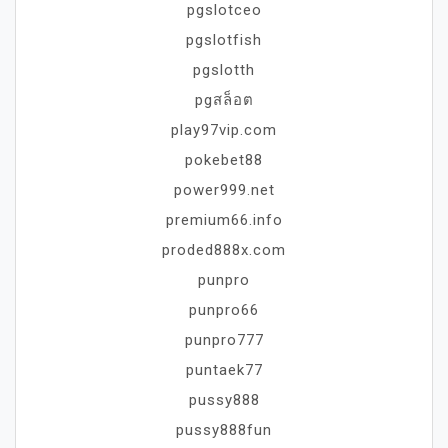
pgslotceo
pgslotfish
pgslotth
pgสล็อต
play97vip.com
pokebet88
power999.net
premium66.info
proded888x.com
punpro
punpro66
punpro777
puntaek77
pussy888
pussy888fun