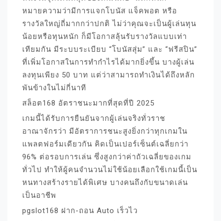
หมายความว่ามีการแจกโบนัส แจ็คพอต หรือ
รางวัลใหญ่ถี่มากกว่าปกติ ไม่ว่าคุณจะเป็นผู้เล่นทุน
น้อยหรือทุนหนัก ก็มีโอกาสลุ้นรับรางวัลแบบเท่า
เทียมกัน มีระบบระเบียบ “โบนัสสุ่ม” และ “ฟรีสปิน”
ที่เพิ่มโอกาสในการทำกำไรได้มากยิ่งขึ้น บางผู้เล่น
ลงทุนเพียง 50 บาท แต่ว่าสามารถทำเงินได้ถึงหลัก
พันข้างในไม่กี่นาที
สล็อต168 อัตราชนะมากที่สุดที่ปี 2025
เกมนี้ได้รับการยืนยันจากผู้เล่นจริงทั่วราช
อาณาจักรว่า มีอัตราการชนะสูงยิ่งกว่าทุกเกมใน
แพลตฟอร์มเดียวกัน คิดเป็นเปอร์เซ็นต์เฉลี่ยกว่า
96% ต่อรอบการเล่น ซึ่งสูงกว่าค่าถัวเฉลี่ยของเกม
ทั่วไป ทำให้ผู้คนจำนวนไม่ใช้น้อยเลือกใช้เกมนี้เป็น
หนทางสร้างรายได้พิเศษ บางคนถึงกับขนาดเล่น
เป็นอาชีพ
pgslot168 ฝาก-ถอน Auto เร็วไว