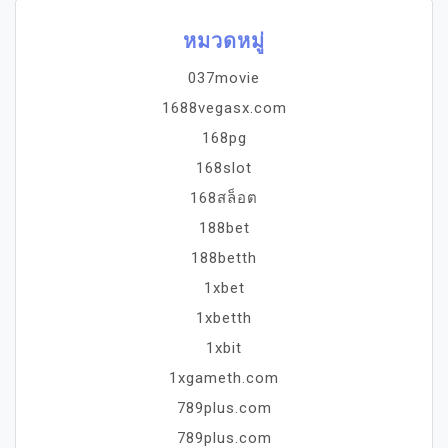
หมวดหมู่
037movie
1688vegasx.com
168pg
168slot
168สล็อต
188bet
188betth
1xbet
1xbetth
1xbit
1xgameth.com
789plus.com
789plus.com