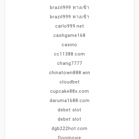
brazil999 ทางเข้า
brazil999 ทางเข้า
carlo999.net
cashgame168
casino
cc11388.com
chang7777
chinatown888.win
cloudbet
cupcake88x.com
daruma1688.com
debet slot
debet slot
dgb222hot.com
Doomovie