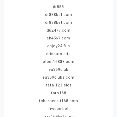
dr888
dr888bet.com
dr888bet.com
du2477.com
ek4567.com
enjoy24.fun
erisauto.site
etbet16888.com
eu369club
eu369clubs.com
fafa 123 slot
faro168
fcharoenkit168.com
fiwdee.bet
fizz169bet.com