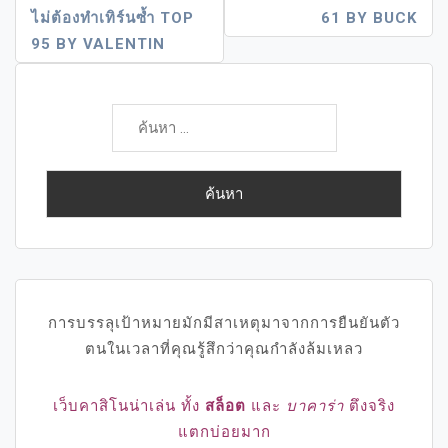
ไม่ต้องทำเทิร์นซ้ำ TOP
61 BY BUCK
95 BY VALENTIN
ค้นหา
สำหรับ:
การบรรลุเป้าหมายมักมีสาเหตุมาจากการยืนยันตัว
ตนในเวลาที่คุณรู้สึกว่าคุณกำลังล้มเหลว
เว็บคาสิโนน่าเล่น ทั้ง
สล็อต
และ
บาคาร่า
ตึงจริง
แตกบ่อยมาก