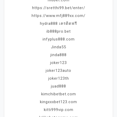
https://sretthi99.bet/enter/
https://www.mfj889xx.com/
hydra888 เครดิตฟรี
ib888pro.bet
infyplus888.com
Jinda55
jinda888
joker123
joker123auto
joker123th
juad888
kimchibetbet.com
kingxxxbet123.com
kitti999vip.com