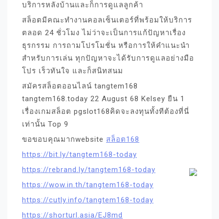
บริการหลังบ้านและก็การดูแลลูกค้า
สล็อตมีคณะทำงานคอลเซ็นเตอร์ที่พร้อมให้บริการ
ตลอด 24 ชั่วโมง ไม่ว่าจะเป็นการแก้ปัญหาเรื่อง
ธุรกรรม การถามโปรโมชั่น หรือการให้คำแนะนำ
สำหรับการเล่น ทุกปัญหาจะได้รับการดูแลอย่างมือ
โปร เร็วทันใจ และก็สนิทสนม
สมัครสล็อตออนไลน์ tangtem168
tangtem168.today 22 August 68 Kelsey ยืน 1
เรื่องเกมสล็อต pgslot168คิดจะลงทุนทั้งทีต้องที่นี่
เท่านั้น Top 9
ขอขอบคุณมากwebsite
สล็อต168
https://bit.ly/tangtem168-today
https://rebrand.ly/tangtem168-today
https://wow.in.th/tangtem168-today
https://cutly.info/tangtem168-today
https://shorturl.asia/EJ8md