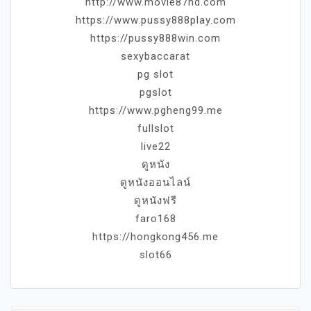
http://www.movie87hd.com
https://www.pussy888play.com
https://pussy888win.com
sexybaccarat
pg slot
pgslot
https://www.pgheng99.me
fullslot
live22
ดูหนัง
ดูหนังออนไลน์
ดูหนังฟรี
faro168
https://hongkong456.me
slot66