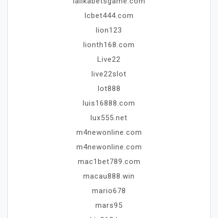
lalikabetsgame.com
lcbet444.com
lion123
lionth168.com
Live22
live22slot
lot888
luis16888.com
lux555.net
m4newonline.com
m4newonline.com
mac1bet789.com
macau888.win
mario678
mars95