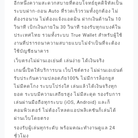
อีกหนึ่งความสะดวกสบายที่ตอบโจทย์ยุคดิจิทัลเป็น
ระบบฝาก-ถอน Auto ที่รวดเร็วรวมทั้งถูกต้อง ไม่
ต้องรอนาน ไม่ต้องแจ้งแอดมิน ฝากเงินด้านใน 10
วินาที เบิกเงินภายใน 30 วินาที รองรับทุกแบงค์ใน
ประเทศไทย รวมทั้งระบบ True Wallet สำหรับผู้ใช้
งานที่ปรารถนาความสบายแบบไม่จำเป็นที่จะต้อง
ใช้บัญชีธนาคาร
เว็บตรงไม่ผ่านเอเย่นต์ เล่นง่าย ได้เงินจริง
เกมนี้เปิดให้บริการบน เว็บไซต์ตรง ไม่ผ่านเอเย่นต์
รับประกันความปลอดภัย100% ไม่มีการล็อกยูส
ไม่มีคดโกง ระบบโปร่งใส เล่นแล้วได้เงินจริงทุก
ยอด ระบบมีความเสถียรสูง ไม่มีสะดุด รองรับการ
เล่นผ่านมือถือทุกระบบ (iOS, Android) และก็
คอมพิวเตอร์ ไม่ต้องโหลดแอปพลิเคชันก็เล่นได้
ผ่านเว็บโดยตรง
รองรับผู้เล่นทุกระดับ พร้อมคณะทำงานดูแล 24
ชั่วโมง