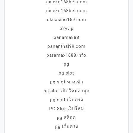
niseko168bet.com
niseko168bet.com
okcasino159.com
p2vvip
panama888
pananthai99.com
paramax1688.info
pg
pg slot
pg slot ทางเข้า
pg slot เปิดใหม่ล่าสุด
pg slot เว็บตรง
PG Slot เว็บใหม่
pg สล็อต
pg เว็บตรง