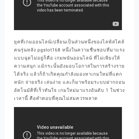
ยุคที่เกมออนไลน์เปลี่ยนเป็นส่วนหนึ่งของไลฟ์สไตล์
คนรุ่นหลัง pgslot168 หนึ่งในความชื่นชอบที่มาแรง
แบบฉุดไม่อยู่ก็คือ เกมพนันออนไลน์ ที่ไม่เพียงให้
ความสนุก แม้กระนั้นยังมอบโอกาสในการสร้างราย
ได้จริง แล้วก็ถ้าเกิดคุณกำลังมองหาเกมใหม่ที่แตก
หนัก จ่ายจริง เล่นง่าย และก็มาพร้อมระบบฝากถอน
อัตโนมัติที่เร็วทันใจ เกมใหม่มาแรงอันดับ 1 ในช่วง
เวลานี้ คือคำตอบที่คุณไม่สมควรพลาด