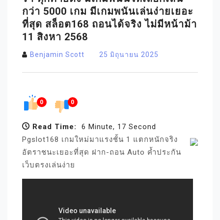
กว่า 5000 เกม มีเกมพนันเล่นง่ายเยอะ
ที่สุด สล็อต168 ถอนได้จริง ไม่มีหน้าม้า
11 สิงหา 2568
Benjamin Scott
25 มิถุนายน 2025
0
0
Read Time:
6 Minute, 17 Second
Pgslot168 เกมใหม่มาแรงชั้น 1 แตกหนักจริง
อัตราชนะเยอะที่สุด ฝาก-ถอน Auto ค้ำประกัน
เว็บตรงเล่นง่าย