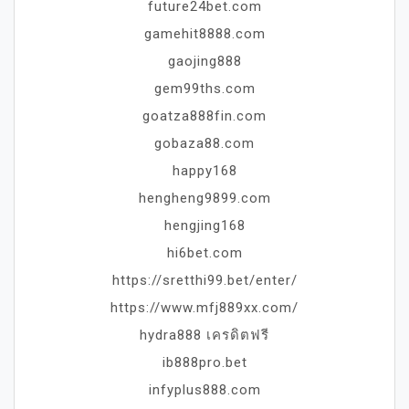
future24bet.com
gamehit8888.com
gaojing888
gem99ths.com
goatza888fin.com
gobaza88.com
happy168
hengheng9899.com
hengjing168
hi6bet.com
https://sretthi99.bet/enter/
https://www.mfj889xx.com/
hydra888 เครดิตฟรี
ib888pro.bet
infyplus888.com