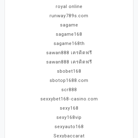
royal online
runway789s.com
sagame
sagame168
sagame168th
sawan888 เครดิตฟรี
sawan888 เครดิตฟรี
sbobet168
sbotop1688.com
scr888
sexxybet168-casino.com
sexy168
sexy168vip
sexyauto168
Sexybaccarat