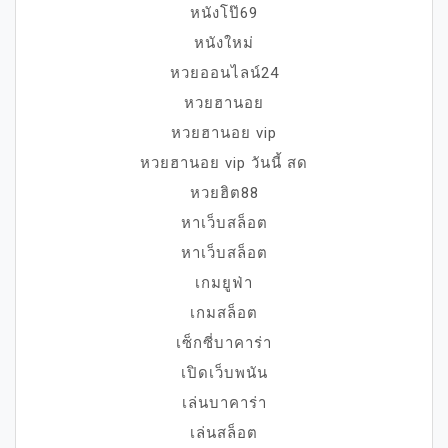
หนังโป๊69
หนังใหม่
หวยออนไลน์24
หวยฮานอย
หวยฮานอย vip
หวยฮานอย vip วันนี้ สด
หวยฮิต88
หาเว็บสล็อต
หาเว็บสล็อต
เกมยูฟ่า
เกมสล็อต
เซ็กซี่บาคาร่า
เปิดเว็บพนัน
เล่นบาคาร่า
เล่นสล็อต