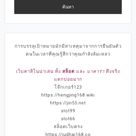
การบรรลุเป้าหมายมักมีสาเหตุมาจากการยืนยันตัว
ตนในเวลาที่คุณรู้สึกว่าคุณกำลังล้มเหลว
เว็บคาสิโนน่าเล่น ทั้ง
สล็อต
และ
บาคาร่า
ตึงจริง
แตกบ่อยมาก
โจ๊กเกอร์123
https://hengjing168.wiki
https://jin55.net
slot99
slot66
สล็อตเว็บตรง
https://judhai168.co