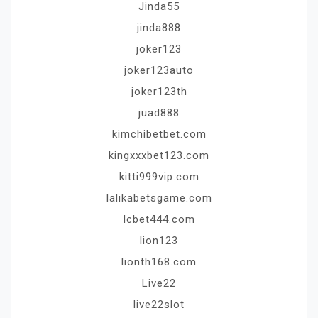
Jinda55
jinda888
joker123
joker123auto
joker123th
juad888
kimchibetbet.com
kingxxxbet123.com
kitti999vip.com
lalikabetsgame.com
lcbet444.com
lion123
lionth168.com
Live22
live22slot