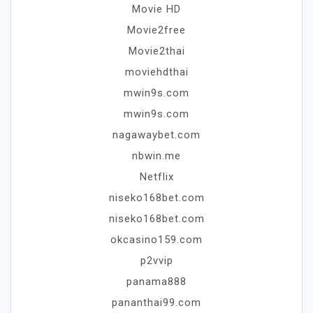
Movie HD
Movie2free
Movie2thai
moviehdthai
mwin9s.com
mwin9s.com
nagawaybet.com
nbwin.me
Netflix
niseko168bet.com
niseko168bet.com
okcasino159.com
p2vvip
panama888
pananthai99.com