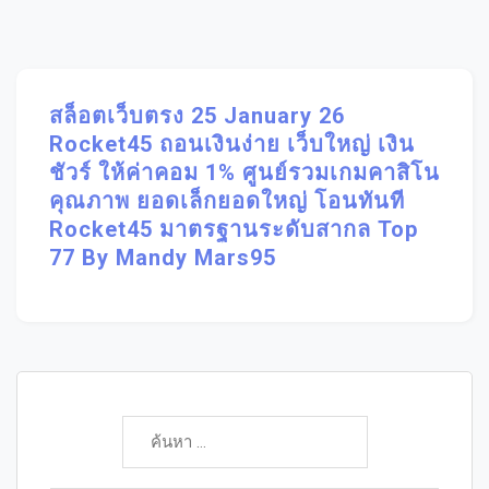
สล็อตเว็บตรง 25 January 26
Rocket45 ถอนเงินง่าย เว็บใหญ่ เงิน
ชัวร์ ให้ค่าคอม 1% ศูนย์รวมเกมคาสิโน
คุณภาพ ยอดเล็กยอดใหญ่ โอนทันที
Rocket45 มาตรฐานระดับสากล Top
77 By Mandy Mars95
ค้นหา
สำหรับ: