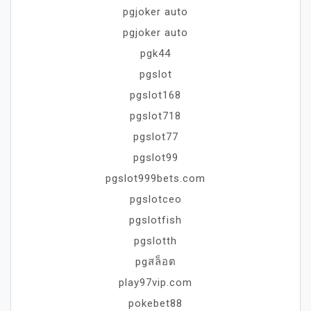
pgjoker auto
pgjoker auto
pgk44
pgslot
pgslot168
pgslot718
pgslot77
pgslot99
pgslot999bets.com
pgslotceo
pgslotfish
pgslotth
pgสล็อต
play97vip.com
pokebet88