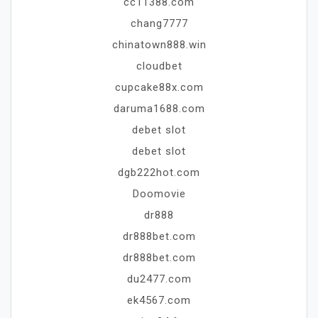
cc11388.com
chang7777
chinatown888.win
cloudbet
cupcake88x.com
daruma1688.com
debet slot
debet slot
dgb222hot.com
Doomovie
dr888
dr888bet.com
dr888bet.com
du2477.com
ek4567.com