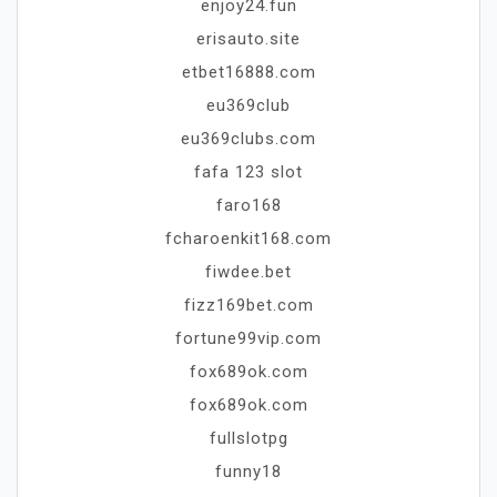
enjoy24.fun
erisauto.site
etbet16888.com
eu369club
eu369clubs.com
fafa 123 slot
faro168
fcharoenkit168.com
fiwdee.bet
fizz169bet.com
fortune99vip.com
fox689ok.com
fox689ok.com
fullslotpg
funny18