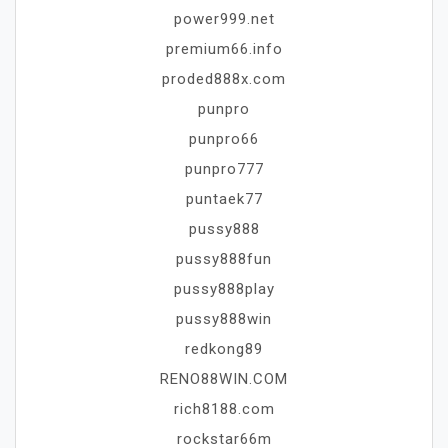
power999.net
premium66.info
proded888x.com
punpro
punpro66
punpro777
puntaek77
pussy888
pussy888fun
pussy888play
pussy888win
redkong89
RENO88WIN.COM
rich8188.com
rockstar66m