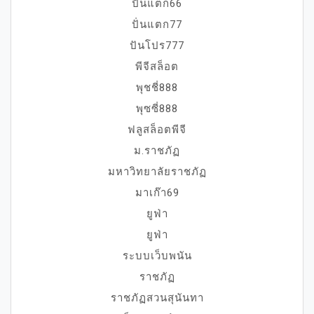
ปั่นแตก66
ปั่นแตก77
ปันโปร777
พีจีสล็อต
พุชชี่888
พุซซี่888
ฟลูสล็อตพีจี
ม.ราชภัฏ
มหาวิทยาลัยราชภัฏ
มาเก๊า69
ยูฟ่า
ยูฟ่า
ระบบเว็บพนัน
ราชภัฏ
ราชภัฏสวนสุนันทา