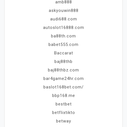
amb888
askyouwin888
audi688.com
autoslot16888.com
ba88th.com
babet555.com
Baccarat
baj88thb
baj88thbz.com
bar4game24hr.com
baslot168bet.com/
bbp168.me
bestbet
betflixtikto
betway