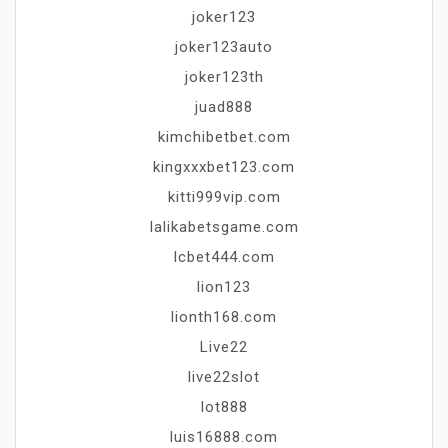
joker123
joker123auto
joker123th
juad888
kimchibetbet.com
kingxxxbet123.com
kitti999vip.com
lalikabetsgame.com
lcbet444.com
lion123
lionth168.com
Live22
live22slot
lot888
luis16888.com