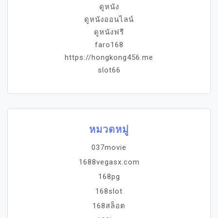
ดูหนัง
ดูหนังออนไลน์
ดูหนังฟรี
faro168
https://hongkong456.me
slot66
หมวดหมู่
037movie
1688vegasx.com
168pg
168slot
168สล็อต