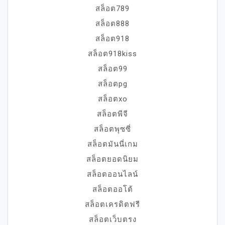
สล็อต789
สล็อต888
สล็อต918
สล็อต918kiss
สล็อต99
สล็อตpg
สล็อตxo
สล็อตพีจี
สล็อตพุซซี่
สล็อตมันนี่เกม
สล็อตยอดนิยม
สล็อตออนไลน์
สล็อตออโต้
สล็อตเครดิตฟรี
สล็อตเว็บตรง