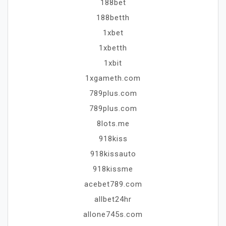
188bet
188betth
1xbet
1xbetth
1xbit
1xgameth.com
789plus.com
789plus.com
8lots.me
918kiss
918kissauto
918kissme
acebet789.com
allbet24hr
allone745s.com