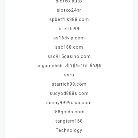
slotxo auto
slotxo24hr
spbetflik888.com
sretthi99
ss168vip.com
ssc168.com
ssc915casino.com
ssgame666 เข้าสู่ระบบ ล่าสุด
ssru
starrich99.com
sudyod888s.com
sunny9999club.com
t88golds.com
tangtem168
Technology