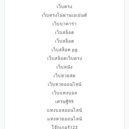
เว็บตรง
เว็บตรงไม่ผ่านเอเย่นต์
เว็บบาคาร่า
เว็บสล็อต
เว็บสล็อต
เว็บสล็อต pg
เว็บสล็อตเว็บตรง
เว็บหนัง
เว็บหวยสด
เว็บหวยออนไลน์
เว็บแทงบอล
เศรษฐี99
แทงบอลออนไลน์
แทงหวยออนไลน์
โจ๊กเกอร์123