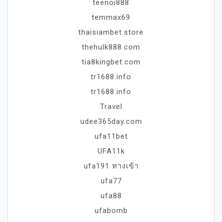
teenoi888
temmax69
thaisiambet.store
thehulk888.com
tia8kingbet.com
tr1688.info
tr1688.info
Travel
udee365day.com
ufa11bet
UFA11k
ufa191 ทางเข้า
ufa77
ufa88
ufabomb