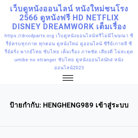
Skip
เว็บดูหนังออนไลน์ หนังใหม่ชนโรง
to
2566 ดูหนังฟรี HD NETFLIX
content
DISNEY DREAMWORK เต็มเรื่อง
https://droidparts.org เว็บดูหนังออนไลน์ฟรีไม่มีโฆษณา ซี
รี่ย์ครบทุกภาค ทุกตอน ดูหนังใหม่ ดูออนไลน์ ซีรีย์เกาหลี ซี
รี่ย์ฝรั่ง พากย์ไทย ซับไทย เต็มเรื่อง ภาพชัด เสียงดี ไม่สะดุด
umibe no etranger ซับไทย ดูหนังออนไลน์hd หนัง
ออนไลน์2023
Close
Menu
ป้ายกำกับ:
HENGHENG989 เข้าสู่ระบบ