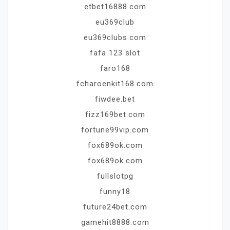
etbet16888.com
eu369club
eu369clubs.com
fafa 123 slot
faro168
fcharoenkit168.com
fiwdee.bet
fizz169bet.com
fortune99vip.com
fox689ok.com
fox689ok.com
fullslotpg
funny18
future24bet.com
gamehit8888.com