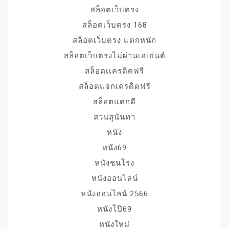
สล็อตเว็บตรง
สล็อตเว็บตรง 168
สล็อตเว็บตรง แตกหนัก
สล็อตเว็บตรงไม่ผ่านเอเย่นต์
สล็อตเเครดิตฟรี
สล็อตแจกเครดิตฟรี
สล็อตแตกดี
สวนสุนันทา
หนัง
หนัง69
หนังชนโรง
หนังออนไลน์
หนังออนไลน์ 2566
หนังโป๊69
หนังใหม่