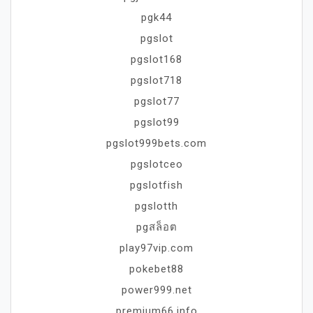
pgk44
pgslot
pgslot168
pgslot718
pgslot77
pgslot99
pgslot999bets.com
pgslotceo
pgslotfish
pgslotth
pgสล็อต
play97vip.com
pokebet88
power999.net
premium66.info