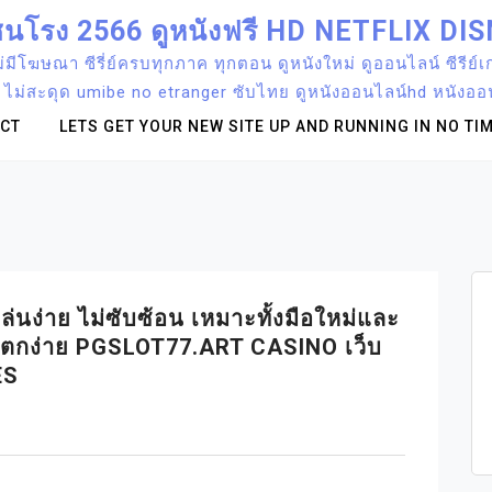
่ชนโรง 2566 ดูหนังฟรี HD NETFLIX D
มีโฆษณา ซีรี่ย์ครบทุกภาค ทุกตอน ดูหนังใหม่ ดูออนไลน์ ซีรีย์เกา
ดี ไม่สะดุด umibe no etranger ซับไทย ดูหนังออนไลน์hd หนังอ
CT
LETS GET YOUR NEW SITE UP AND RUNNING IN NO TIM
่นง่าย ไม่ซับซ้อน เหมาะทั้งมือใหม่และ
แตกง่าย PGSLOT77.ART CASINO เว็บ
ES