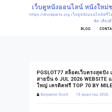
Skip
เว็บดูหนังออนไลน์ หนังใหม
to
https://droidparts.org เว็บดูหนังออนไลน์ฟรีไม่
content
ชัด เสียง
BLOG
CONTA
PGSLOT77 สล็อตเว็บตรงสุดปัง เล
สายปั่น 6 JUL 2026 WEBSITE 
ใหญ่ เครดิตฟรี TOP 70 BY MIL
Benjamin Scott
15 พฤษภาคม 2026