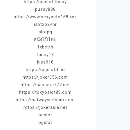
https://pgslot.today
pussy888
https://www.sexyauto168.xyz
slotxo24hr
slotpg
หนังโป๊ไทย
1xbetth
funny18
kiss918
https://pgslotth.io
https://joker356.com
https://samurai777.net
https://tokyoslot88.com
https://betwayvietnam.com
https://jokerasia.net
pgslot
pgslot