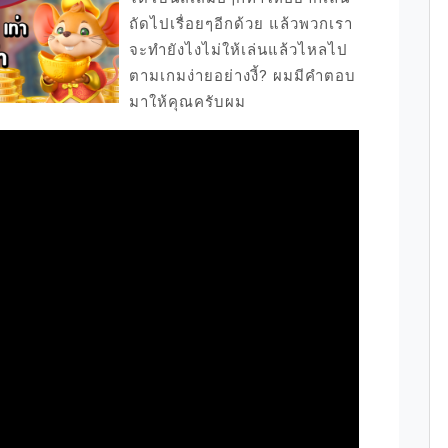
ถัดไปเรื่อยๆอีกด้วย แล้วพวกเรา
จะทำยังไงไม่ให้เล่นแล้วไหลไป
ตามเกมง่ายอย่างงี้? ผมมีคำตอบ
มาให้คุณครับผม