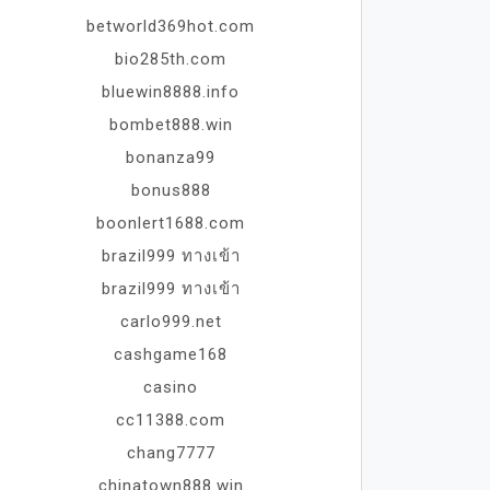
betworld369hot.com
bio285th.com
bluewin8888.info
bombet888.win
bonanza99
bonus888
boonlert1688.com
brazil999 ทางเข้า
brazil999 ทางเข้า
carlo999.net
cashgame168
casino
cc11388.com
chang7777
chinatown888.win