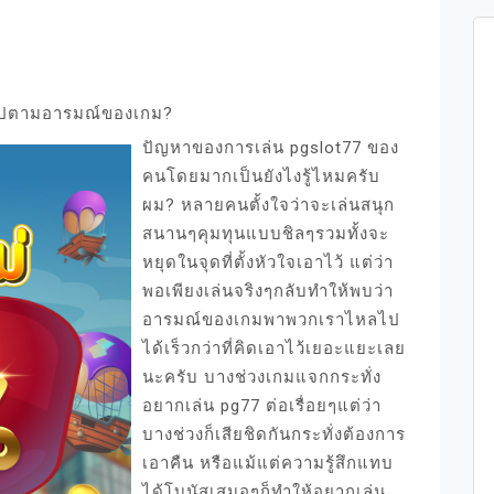
หลไปตามอารมณ์ของเกม?
ปัญหาของการเล่น pgslot77 ของ
คนโดยมากเป็นยังไงรู้ไหมครับ
ผม? หลายคนตั้งใจว่าจะเล่นสนุก
สนานๆคุมทุนแบบชิลๆรวมทั้งจะ
หยุดในจุดที่ตั้งหัวใจเอาไว้ แต่ว่า
พอเพียงเล่นจริงๆกลับทำให้พบว่า
อารมณ์ของเกมพาพวกเราไหลไป
ได้เร็วกว่าที่คิดเอาไว้เยอะแยะเลย
นะครับ บางช่วงเกมแจกกระทั่ง
อยากเล่น pg77 ต่อเรื่อยๆแต่ว่า
บางช่วงก็เสียชิดกันกระทั่งต้องการ
เอาคืน หรือแม้แต่ความรู้สึกแทบ
ได้โบนัสเสมอๆก็ทำให้อยากเล่น