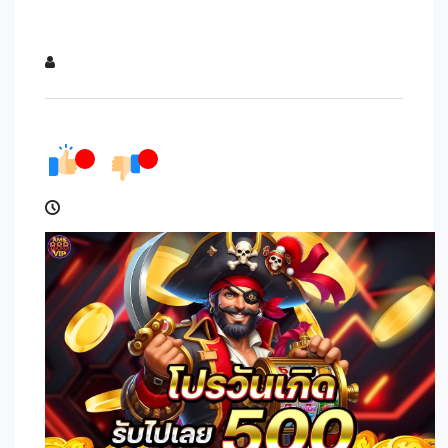
Benjamin Scott
27 เมษายน 2025
0
0
Read Time:
4 Minute, 52 Second