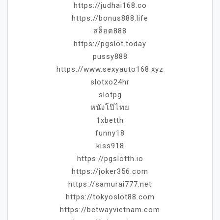
https://judhai168.co
https://bonus888.life
สล็อต888
https://pgslot.today
pussy888
https://www.sexyauto168.xyz
slotxo24hr
slotpg
หนังโป๊ไทย
1xbetth
funny18
kiss918
https://pgslotth.io
https://joker356.com
https://samurai777.net
https://tokyoslot88.com
https://betwayvietnam.com