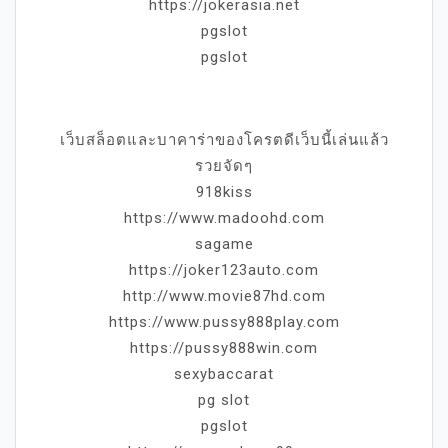
https://jokerasia.net
pgslot
pgslot
เว็บสล็อตและบาคาร่าของโครตดีเว็บนี้เล่นแล้ว
รวยจัดๆ
918kiss
https://www.madoohd.com
sagame
https://joker123auto.com
http://www.movie87hd.com
https://www.pussy888play.com
https://pussy888win.com
sexybaccarat
pg slot
pgslot