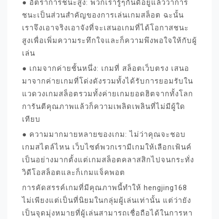
● อัตราการชนะสูง: พวกเรารู้ๆกันดีอยู่แล้วว่าการ
ชนะเป็นส่วนสำคัญของการเล่นเกมสล็อต ฉะนั้น
เราจึงเอาจริงเอาจังที่จะเสนอเกมที่ได้โอกาสชนะ
สูงเพื่อเพิ่มความระทึกใจและก็ความพึงพอใจให้กับผู้
เล่น
● เกมจากค่ายชั้นหนึ่ง: เกมที่ สล็อตเว็บตรง เสนอ
มาจากค่ายเกมที่โด่งดังรวมทั้งได้รับการยอมรับใน
แวดวงเกมสล็อตรวมทั้งค่ายเกมยอดฮิตจากทั้งโลก
การันตีคุณภาพแล้วก็ความเพลิดเพลินที่ไม่มีผู้ใด
เทียบ
● ความมากมายหลายของเกม: ไม่ว่าคุณจะชอบ
เกมสไตล์ไหน เว็บไซต์พวกเรามีเกมให้เลือกเฟ้นค์
เป็นอย่างมากตั้งแต่เกมสล็อตคลาสสิกไปจนกระทั่ง
วิดีโอสล็อตและก็เกมแจ็คพอต
การคัดสรรค์เกมที่มีคุณภาพนี้ทำให้ hengjing168
ไม่เพียงแต่เป็นที่นิยมในกลุ่มผู้เล่นเท่านั้น แต่ว่ายัง
เป็นจุดมุ่งหมายที่ผู้เล่นสามารถเชื่อถือได้ในการหา