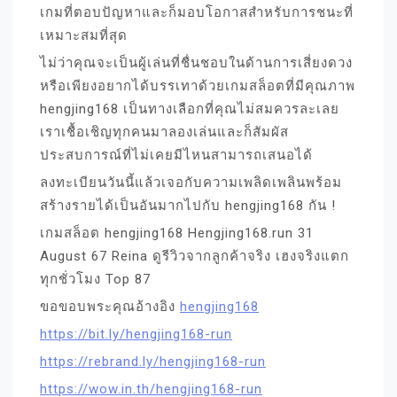
เกมที่ตอบปัญหาและก็มอบโอกาสสำหรับการชนะที่
เหมาะสมที่สุด
ไม่ว่าคุณจะเป็นผู้เล่นที่ชื่นชอบในด้านการเสี่ยงดวง
หรือเพียงอยากได้บรรเทาด้วยเกมสล็อตที่มีคุณภาพ
hengjing168 เป็นทางเลือกที่คุณไม่สมควรละเลย
เราเชื้อเชิญทุกคนมาลองเล่นและก็สัมผัส
ประสบการณ์ที่ไม่เคยมีไหนสามารถเสนอได้
ลงทะเบียนวันนี้แล้วเจอกับความเพลิดเพลินพร้อม
สร้างรายได้เป็นอันมากไปกับ hengjing168 กัน !
เกมสล็อต hengjing168 Hengjing168.run 31
August 67 Reina ดูรีวิวจากลูกค้าจริง เฮงจริงแตก
ทุกชั่วโมง Top 87
ขอขอบพระคุณอ้างอิง
hengjing168
https://bit.ly/hengjing168-run
https://rebrand.ly/hengjing168-run
https://wow.in.th/hengjing168-run