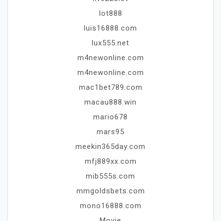
lot888
luis16888.com
lux555.net
m4newonline.com
m4newonline.com
mac1bet789.com
macau888.win
mario678
mars95
meekin365day.com
mfj889xx.com
mib555s.com
mmgoldsbets.com
mono16888.com
Movie