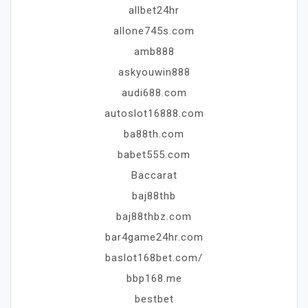
allbet24hr
allone745s.com
amb888
askyouwin888
audi688.com
autoslot16888.com
ba88th.com
babet555.com
Baccarat
baj88thb
baj88thbz.com
bar4game24hr.com
baslot168bet.com/
bbp168.me
bestbet