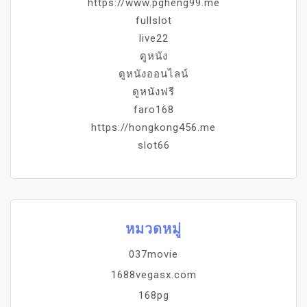
https://www.pgheng99.me
fullslot
live22
ดูหนัง
ดูหนังออนไลน์
ดูหนังฟรี
faro168
https://hongkong456.me
slot66
หมวดหมู่
037movie
1688vegasx.com
168pg