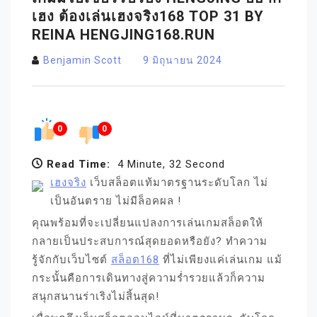
เฮง ต้องเล่นเฮงจริง168 TOP 31 BY
REINA HENGJING168.RUN
Benjamin Scott
9 มิถุนายน 2024
0
0
Read Time:
4 Minute, 32 Second
เฮงจริง
เว็บสล็อตแท้มาตรฐานระดับโลก ไม่
เป็นอันตราย ไม่มีล็อคผล !
คุณพร้อมที่จะเปลี่ยนแปลงการเล่นเกมสล็อตให้
กลายเป็นประสบการณ์สุดยอดหรือยัง? ทำความ
รู้จักกับเว็บไซต์
สล็อต168
ที่ไม่เพียงแค่เล่นเกม แม้
กระนั้นคือการเดินทางสู่ความร่ำรวยแล้วก็ความ
สนุกสนานร่าเริงไม่สิ้นสุด!