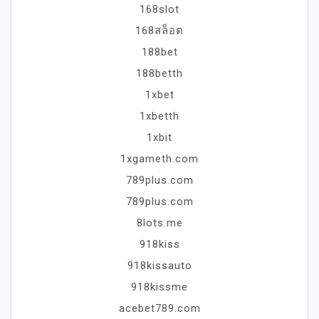
168slot
168สล็อต
188bet
188betth
1xbet
1xbetth
1xbit
1xgameth.com
789plus.com
789plus.com
8lots.me
918kiss
918kissauto
918kissme
acebet789.com