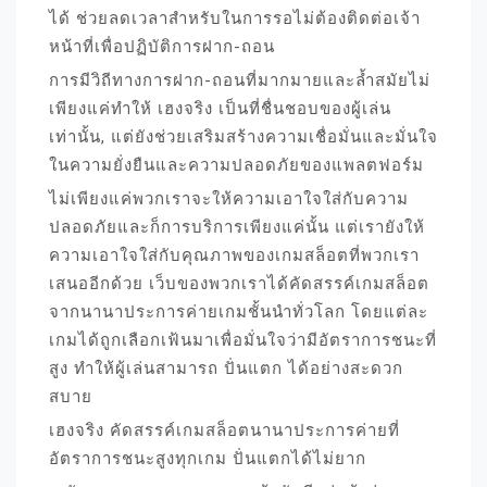
ได้ ช่วยลดเวลาสำหรับในการรอไม่ต้องติดต่อเจ้า
หน้าที่เพื่อปฏิบัติการฝาก-ถอน
การมีวิถีทางการฝาก-ถอนที่มากมายและล้ำสมัยไม่
เพียงแค่ทำให้ เฮงจริง เป็นที่ชื่นชอบของผู้เล่น
เท่านั้น, แต่ยังช่วยเสริมสร้างความเชื่อมั่นและมั่นใจ
ในความยั่งยืนและความปลอดภัยของแพลตฟอร์ม
ไม่เพียงแค่พวกเราจะให้ความเอาใจใส่กับความ
ปลอดภัยและก็การบริการเพียงแค่นั้น แต่เรายังให้
ความเอาใจใส่กับคุณภาพของเกมสล็อตที่พวกเรา
เสนออีกด้วย เว็บของพวกเราได้คัดสรรค์เกมสล็อต
จากนานาประการค่ายเกมชั้นนำทั่วโลก โดยแต่ละ
เกมได้ถูกเลือกเฟ้นมาเพื่อมั่นใจว่ามีอัตราการชนะที่
สูง ทำให้ผู้เล่นสามารถ ปั่นแตก ได้อย่างสะดวก
สบาย
เฮงจริง คัดสรรค์เกมสล็อตนานาประการค่ายที่
อัตราการชนะสูงทุกเกม ปั่นแตกได้ไม่ยาก