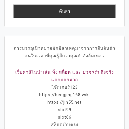
การบรรลุเป้าหมายมักมีสาเหตุมาจากการยืนยันตัว
ตนในเวลาที่คุณรู้สึกว่าคุณกำลังล้มเหลว
เว็บคาสิโนน่าเล่น ทั้ง
สล็อต
และ
บาคาร่า
ตึงจริง
แตกบ่อยมาก
โจ๊กเกอร์123
https://hengjing168.wiki
https://jin55.net
slot99
slot66
สล็อตเว็บตรง