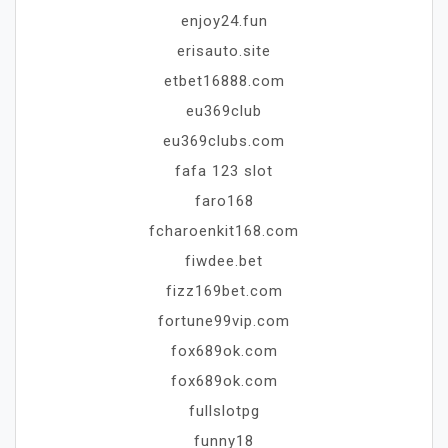
enjoy24.fun
erisauto.site
etbet16888.com
eu369club
eu369clubs.com
fafa 123 slot
faro168
fcharoenkit168.com
fiwdee.bet
fizz169bet.com
fortune99vip.com
fox689ok.com
fox689ok.com
fullslotpg
funny18