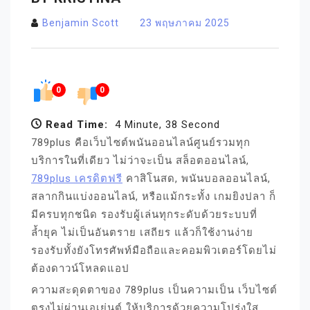
Benjamin Scott
23 พฤษภาคม 2025
0
0
Read Time:
4 Minute, 38 Second
789plus คือเว็บไซต์พนันออนไลน์ศูนย์รวมทุก
บริการในที่เดียว ไม่ว่าจะเป็น สล็อตออนไลน์,
789plus เครดิตฟรี
คาสิโนสด, พนันบอลออนไลน์,
สลากกินแบ่งออนไลน์, หรือแม้กระทั้ง เกมยิงปลา ก็
มีครบทุกชนิด รองรับผู้เล่นทุกระดับด้วยระบบที่
ล้ำยุค ไม่เป็นอันตราย เสถียร แล้วก็ใช้งานง่าย
รองรับทั้งยังโทรศัพท์มือถือและคอมพิวเตอร์โดยไม่
ต้องดาวน์โหลดแอป
ความสะดุดตาของ 789plus เป็นความเป็น เว็บไซต์
ตรงไม่ผ่านเอเย่นต์ ให้บริการด้วยความโปร่งใส