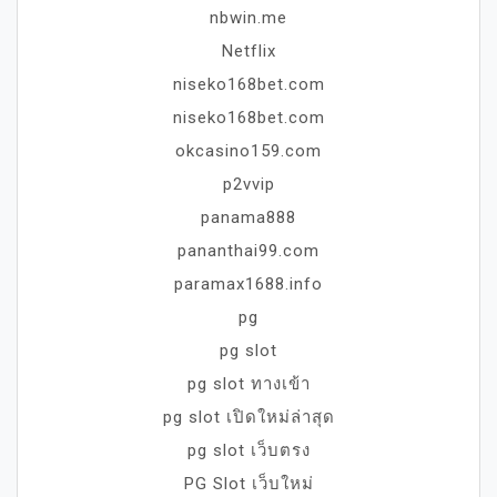
nbwin.me
Netflix
niseko168bet.com
niseko168bet.com
okcasino159.com
p2vvip
panama888
pananthai99.com
paramax1688.info
pg
pg slot
pg slot ทางเข้า
pg slot เปิดใหม่ล่าสุด
pg slot เว็บตรง
PG Slot เว็บใหม่