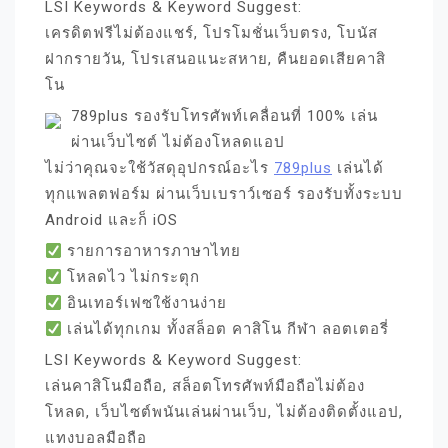
LSI Keywords & Keyword Suggest:
เครดิตฟรีไม่ต้องแชร์, โปรโมชั่นเว็บตรง, โบนัส
ฝากรายวัน, โปรเสนอแนะสหาย, คืนยอดเสียคาสิ
โน
789plus รองรับโทรศัพท์เคลื่อนที่ 100% เล่น
ผ่านเว็บไซต์ ไม่ต้องโหลดแอป
ไม่ว่าคุณจะใช้วัสดุอุปกรณ์อะไร
789plus
เล่นได้
ทุกแพลตฟอร์ม ผ่านเว็บเบราว์เซอร์ รองรับทั้งระบบ
Android และก็ iOS
รายการอาหารภาษาไทย
โหลดไว ไม่กระตุก
อินเทอร์เฟซใช้งานง่าย
เล่นได้ทุกเกม ทั้งสล็อต คาสิโน กีฬา ลอตเตอรี่
LSI Keywords & Keyword Suggest:
เล่นคาสิโนมือถือ, สล็อตโทรศัพท์มือถือไม่ต้อง
โหลด, เว็บไซต์พนันเล่นผ่านเว็บ, ไม่ต้องติดตั้งแอป,
แทงบอลมือถือ