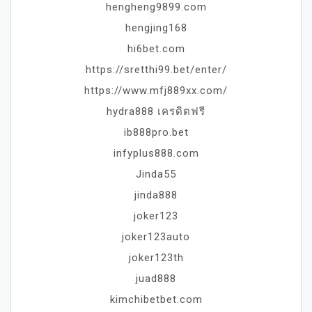
hengheng9899.com
hengjing168
hi6bet.com
https://sretthi99.bet/enter/
https://www.mfj889xx.com/
hydra888 เครดิตฟรี
ib888pro.bet
infyplus888.com
Jinda55
jinda888
joker123
joker123auto
joker123th
juad888
kimchibetbet.com