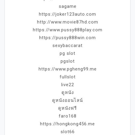
sagame
https://joker123auto.com
http://www.movie87hd.com
https://www.pussy888play.com
https://pussy888win.com
sexybaccarat
pg slot
pgslot
https://www.pgheng99.me
fullslot
live22
ดูหนัง
ดูหนังออนไลน์
ดูหนังฟรี
faro168
https://hongkong456.me
slot66