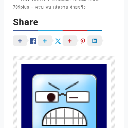
789plus – ครบ จบ เล่นง่าย จ่ายจริง
Share