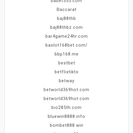
babet555.com
Baccarat
baj88thb
baj88thbz.com
bar4game24hr.com
baslot168bet.com/
bbp168.me
bestbet
betflixtikto
betway
betworld369hot.com
betworld369hot.com
bio285th.com
bluewin8888.info
bombet888.win