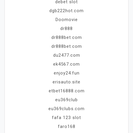
debet slot
dgb222hot.com
Doomovie
dr888
dr888bet.com
dr888bet.com
du2477.com
ek4567.com
enjoy24.fun
erisauto.site
etbet16888.com
eu369club
eu369clubs.com
fafa 123 slot
faro168