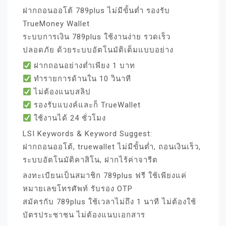
ฝากถอนออโต้ 789plus ไม่มีขั้นต่ำ รองรับ
TrueMoney Wallet
ระบบการเงิน 789plus ใช้งานง่าย รวดเร็ว
ปลอดภัย ด้วยระบบอัตโนมัติเต็มแบบอย่าง
ฝากถอนอย่างต่ำเพียง 1 บาท
ทำรายการด้านใน 10 วินาที
ไม่ต้องแนบสลิป
รองรับแบงค์และก็ TrueWallet
ใช้งานได้ 24 ชั่วโมง
LSI Keywords & Keyword Suggest:
ฝากถอนออโต้, truewallet ไม่มีขั้นต่ำ, ถอนเงินเร็ว,
ระบบอัตโนมัติคาสิโน, ฝากไร้ค่าจารีต
ลงทะเบียนเป็นสมาชิก 789plus ฟรี ใช้เพียงแค่
หมายเลขโทรศัพท์ รับรอง OTP
สมัครกับ 789plus ใช้เวลาไม่ถึง 1 นาที ไม่ต้องใช้
บัตรประชาชน ไม่ต้องแนบเอกสาร