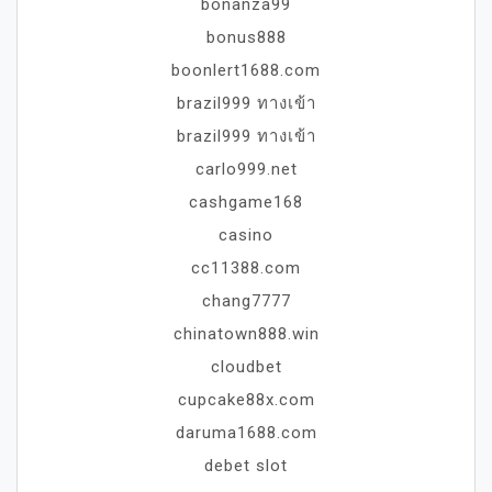
bonanza99
bonus888
boonlert1688.com
brazil999 ทางเข้า
brazil999 ทางเข้า
carlo999.net
cashgame168
casino
cc11388.com
chang7777
chinatown888.win
cloudbet
cupcake88x.com
daruma1688.com
debet slot