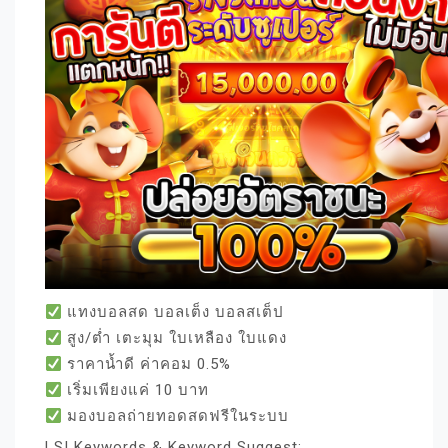
แทงบอลสด บอลเต็ง บอลสเต็ป
สูง/ต่ำ เตะมุม ใบเหลือง ใบแดง
ราคาน้ำดี ค่าคอม 0.5%
เริ่มเพียงแค่ 10 บาท
มองบอลถ่ายทอดสดฟรีในระบบ
LSI Keywords & Keyword Suggest: