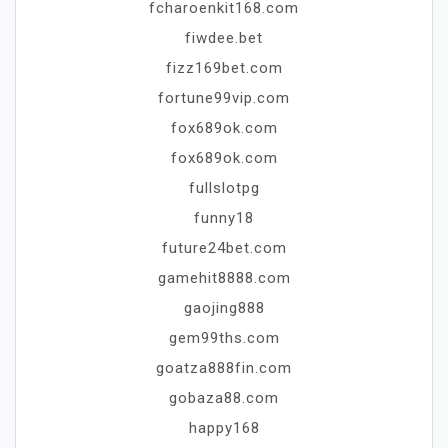
fcharoenkit168.com
fiwdee.bet
fizz169bet.com
fortune99vip.com
fox689ok.com
fox689ok.com
fullslotpg
funny18
future24bet.com
gamehit8888.com
gaojing888
gem99ths.com
goatza888fin.com
gobaza88.com
happy168