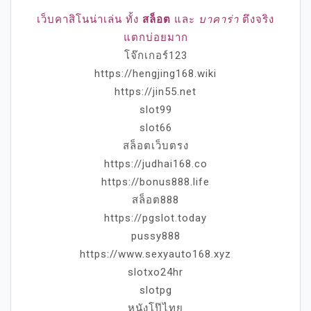
เว็บคาสิโนน่าเล่น ทั้ง
สล็อต
และ
บาคาร่า
ตึงจริง
แตกบ่อยมาก
โจ๊กเกอร์123
https://hengjing168.wiki
https://jin55.net
slot99
slot66
สล็อตเว็บตรง
https://judhai168.co
https://bonus888.life
สล็อต888
https://pgslot.today
pussy888
https://www.sexyauto168.xyz
slotxo24hr
slotpg
หนังโป๊ไทย