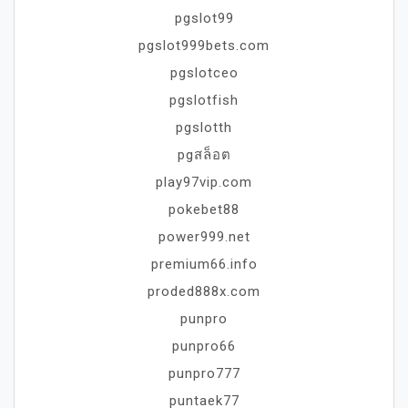
pgslot99
pgslot999bets.com
pgslotceo
pgslotfish
pgslotth
pgสล็อต
play97vip.com
pokebet88
power999.net
premium66.info
proded888x.com
punpro
punpro66
punpro777
puntaek77