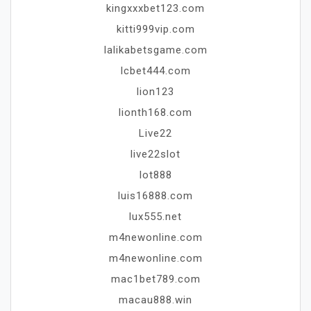
kingxxxbet123.com
kitti999vip.com
lalikabetsgame.com
lcbet444.com
lion123
lionth168.com
Live22
live22slot
lot888
luis16888.com
lux555.net
m4newonline.com
m4newonline.com
mac1bet789.com
macau888.win