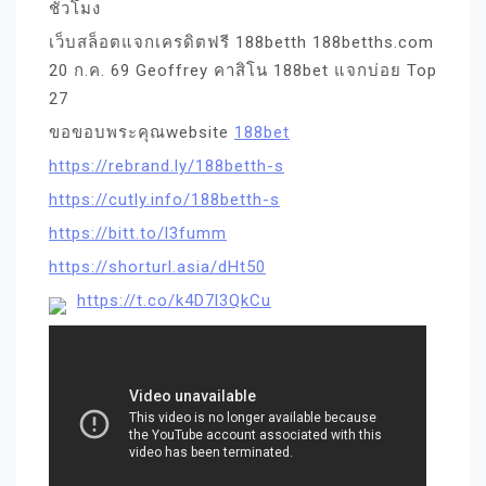
ชั่วโมง
เว็บสล็อตแจกเครดิตฟรี 188betth 188betths.com
20 ก.ค. 69 Geoffrey คาสิโน 188bet แจกบ่อย Top
27
ขอขอบพระคุณwebsite
188bet
https://rebrand.ly/188betth-s
https://cutly.info/188betth-s
https://bitt.to/l3fumm
https://shorturl.asia/dHt50
https://t.co/k4D7l3QkCu