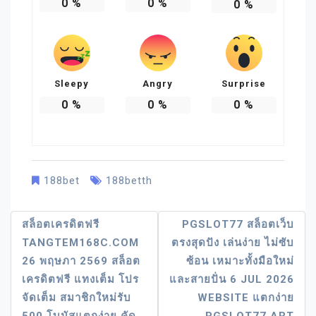
0
%
0
%
0
%
Sleepy
Angry
Surprise
0
%
0
%
0
%
188bet
188betth
แนะแนว
สล็อตเครดิตฟรี
PGSLOT77 สล็อตเว็บ
TANGTEM168C.COM
ตรงสุดปัง เล่นง่าย ไม่ซับ
เรื่อง
26 พฤษภา 2569 สล็อต
ซ้อน เหมาะทั้งมือใหม่
เครดิตฟรี แทงเต็ม โปร
และสายปั่น 6 JUL 2026
จัดเต็ม สมาชิกใหม่รับ
WEBSITE แตกง่าย
500 โบนัสแตกง่าย คัด
PGSLOT77.ART