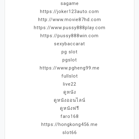
sagame
https://joker123auto.com
http://www.movie87hd.com
https://www.pussy888play.com
https://pussy888win.com
sexybaccarat
pg slot
pgslot
https://www.pgheng99.me
fullslot
live22
ดูหนัง
ดูหนังออนไลน์
ดูหนังฟรี
faro168
https://hongkong456.me
slot66