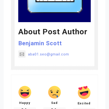
About Post Author
Benjamin Scott
aba01.seo@gmail.com
Happy
Sad
Excited