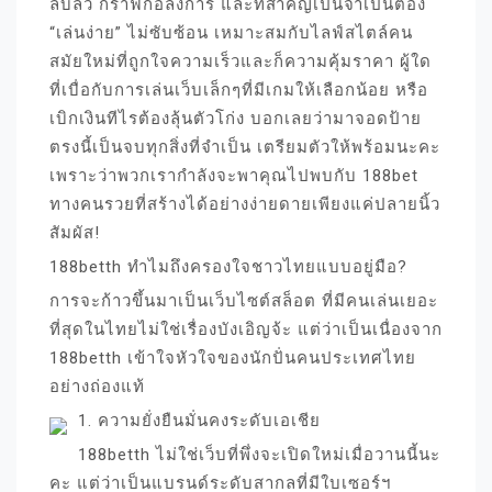
ลิบลิ่ว กราฟิกอลังการ และที่สำคัญเป็นจำเป็นต้อง
“เล่นง่าย” ไม่ซับซ้อน เหมาะสมกับไลฟ์สไตล์คน
สมัยใหม่ที่ถูกใจความเร็วและก็ความคุ้มราคา ผู้ใด
ที่เบื่อกับการเล่นเว็บเล็กๆที่มีเกมให้เลือกน้อย หรือ
เบิกเงินทีไรต้องลุ้นตัวโก่ง บอกเลยว่ามาจอดป้าย
ตรงนี้เป็นจบทุกสิ่งที่จำเป็น เตรียมตัวให้พร้อมนะคะ
เพราะว่าพวกเรากำลังจะพาคุณไปพบกับ 188bet
ทางคนรวยที่สร้างได้อย่างง่ายดายเพียงแค่ปลายนิ้ว
สัมผัส!
188betth ทำไมถึงครองใจชาวไทยแบบอยู่มือ?
การจะก้าวขึ้นมาเป็นเว็บไซต์สล็อต ที่มีคนเล่นเยอะ
ที่สุดในไทยไม่ใช่เรื่องบังเอิญจ้ะ แต่ว่าเป็นเนื่องจาก
188betth เข้าใจหัวใจของนักปั่นคนประเทศไทย
อย่างถ่องแท้
1. ความยั่งยืนมั่นคงระดับเอเชีย
188betth ไม่ใช่เว็บที่พึ่งจะเปิดใหม่เมื่อวานนี้นะ
คะ แต่ว่าเป็นแบรนด์ระดับสากลที่มีใบเซอร์ฯ