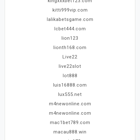
kingxxxbet123.com
kitti999vip.com
lalikabetsgame.com
lcbet444.com
lion123
lionth168.com
Live22
live22slot
lot888
luis16888.com
lux555.net
m4newonline.com
m4newonline.com
mac1bet789.com
macau888.win