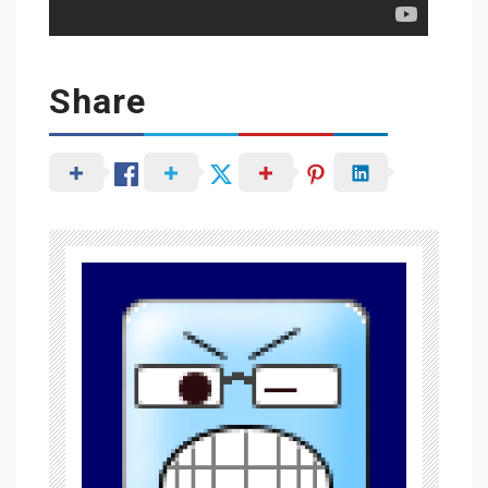
Share