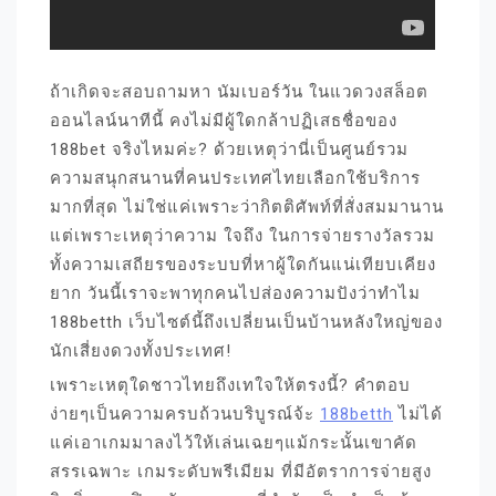
ถ้าเกิดจะสอบถามหา นัมเบอร์วัน ในแวดวงสล็อต
ออนไลน์นาทีนี้ คงไม่มีผู้ใดกล้าปฏิเสธชื่อของ
188bet จริงไหมค่ะ? ด้วยเหตุว่านี่เป็นศูนย์รวม
ความสนุกสนานที่คนประเทศไทยเลือกใช้บริการ
มากที่สุด ไม่ใช่แค่เพราะว่ากิตติศัพท์ที่สั่งสมมานาน
แต่เพราะเหตุว่าความ ใจถึง ในการจ่ายรางวัลรวม
ทั้งความเสถียรของระบบที่หาผู้ใดกันแน่เทียบเคียง
ยาก วันนี้เราจะพาทุกคนไปส่องความปังว่าทำไม
188betth เว็บไซต์นี้ถึงเปลี่ยนเป็นบ้านหลังใหญ่ของ
นักเสี่ยงดวงทั้งประเทศ!
เพราะเหตุใดชาวไทยถึงเทใจให้ตรงนี้? คำตอบ
ง่ายๆเป็นความครบถ้วนบริบูรณ์จ้ะ
188betth
ไม่ได้
แค่เอาเกมมาลงไว้ให้เล่นเฉยๆแม้กระนั้นเขาคัด
สรรเฉพาะ เกมระดับพรีเมียม ที่มีอัตราการจ่ายสูง