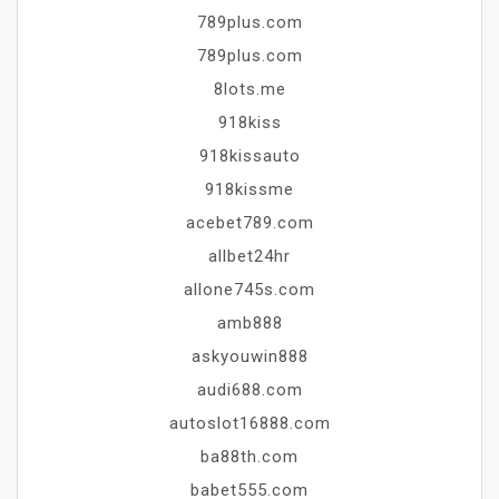
789plus.com
789plus.com
8lots.me
918kiss
918kissauto
918kissme
acebet789.com
allbet24hr
allone745s.com
amb888
askyouwin888
audi688.com
autoslot16888.com
ba88th.com
babet555.com