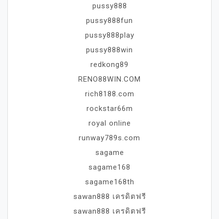
pussy888
pussy888fun
pussy888play
pussy888win
redkong89
RENO88WIN.COM
rich8188.com
rockstar66m
royal online
runway789s.com
sagame
sagame168
sagame168th
sawan888 เครดิตฟรี
sawan888 เครดิตฟรี