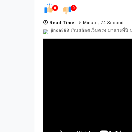
0
0
Read Time:
5 Minute, 24 Second
jinda888 เว็บสล็อตเว็บตรง มาแรงที่ปี