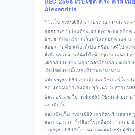
DEC 2568 เวปไซต์ ตรง คาสิโนออ
Alexandria
รีวิวเว็บ hydra888 จากประสบการณ์ตรง คร
บอกตรงๆว่าก่อนที่จะเจอ hydra888 สล็อต 
ประชาสัมพันธ์จากเว็บพนันหลอกตลอด บางเว
น้อย เล่นเดี๋ยวเดียวก็เบื่อ หรือบางที่โปร
มีเพื่อนร่วมงานที่นั่งโต๊ะข้างๆเสนอแนะ h
เดียวกัน เพราะเหตุว่ากลัวโดนอีก แต่เพียงพ
เว็บไซต์แห่งนี้แหละที่ตามหามานาน
สมัครhydra888 ง่ายเพียงแค่ใช้เบอร์โทรศัพ
ชัด แถมมีค่ายเกมครบทุกแนว จะสายปั่นสล็อ
อินเตอร์เฟซเว็บ hydra888 ใช้งานง่ายดาย ไม
แรกที่คลิก
ตอนเปิดเว็บ hydra888 เครดิตฟรี หนแรก รู้
มองสะอาดตา ไม่มีอะไรเกลื่อนกลาดเลย ปุ่
งานhydra888ยังไง เหมาะมากสำหรับผู้ที่รัง