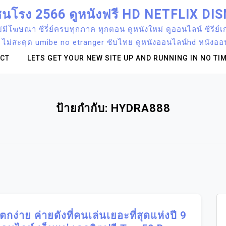
่ชนโรง 2566 ดูหนังฟรี HD NETFLIX D
มีโฆษณา ซีรี่ย์ครบทุกภาค ทุกตอน ดูหนังใหม่ ดูออนไลน์ ซีรีย์เกา
ดี ไม่สะดุด umibe no etranger ซับไทย ดูหนังออนไลน์hd หนังอ
CT
LETS GET YOUR NEW SITE UP AND RUNNING IN NO TIM
ป้ายกำกับ:
HYDRA888
กง่าย ค่ายดังที่คนเล่นเยอะที่สุดแห่งปี 9