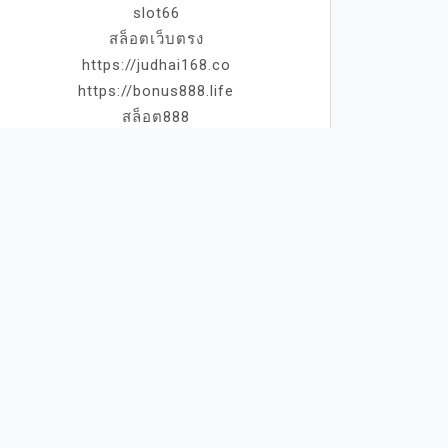
slot66
สล็อตเว็บตรง
https://judhai168.co
https://bonus888.life
สล็อต888
https://pgslot.today
pussy888
https://www.sexyauto168.xyz
slotxo24hr
slotpg
หนังโป๊ไทย
1xbetth
funny18
kiss918
https://pgslotth.io
https://joker356.com
https://samurai777.net