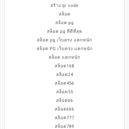
สร้าง qr code
สล็อต
สล็อต pg
สล็อต pg ที่ดีที่สุด
สล็อต pg เว็บตรง แตกหนัก
สล็อต PG เว็บตรง แตกหนัก
สล็อต แตกหนัก
สล็อต168
สล็อต24
สล็อต456
สล็อต55
สล็อต66
สล็อต666
สล็อต777
สล็อต789