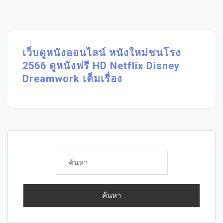
เว็บดูหนังออนไลน์ หนังใหม่ชนโรง
2566 ดูหนังฟรี HD Netflix Disney
Dreamwork เต็มเรื่อง
ค้นหา
สำหรับ: