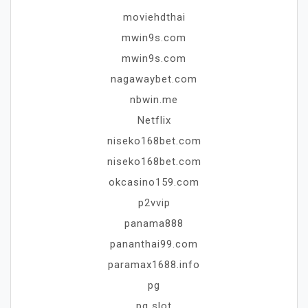
moviehdthai
mwin9s.com
mwin9s.com
nagawaybet.com
nbwin.me
Netflix
niseko168bet.com
niseko168bet.com
okcasino159.com
p2vvip
panama888
pananthai99.com
paramax1688.info
pg
pg slot