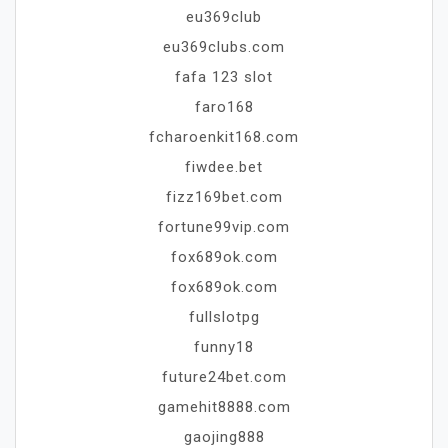
eu369club
eu369clubs.com
fafa 123 slot
faro168
fcharoenkit168.com
fiwdee.bet
fizz169bet.com
fortune99vip.com
fox689ok.com
fox689ok.com
fullslotpg
funny18
future24bet.com
gamehit8888.com
gaojing888