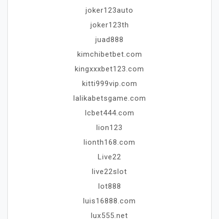
joker123auto
joker123th
juad888
kimchibetbet.com
kingxxxbet123.com
kitti999vip.com
lalikabetsgame.com
lcbet444.com
lion123
lionth168.com
Live22
live22slot
lot888
luis16888.com
lux555.net