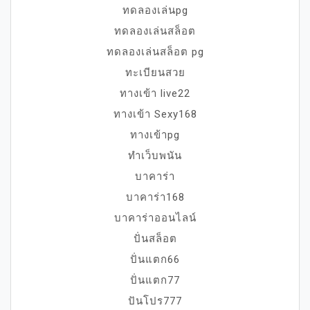
ทดลองเล่นpg
ทดลองเล่นสล็อต
ทดลองเล่นสล็อต pg
ทะเบียนสวย
ทางเข้า live22
ทางเข้า Sexy168
ทางเข้าpg
ทำเว็บพนัน
บาคาร่า
บาคาร่า168
บาคาร่าออนไลน์
ปั่นสล็อต
ปั่นแตก66
ปั่นแตก77
ปันโปร777