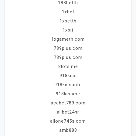
188betth
1xbet
1xbetth
1xbit
1xgameth.com
789plus.com
789plus.com
8lots.me
918kiss
918kissauto
918kissme
acebet789.com
allbet24hr
allone745s.com
amb888