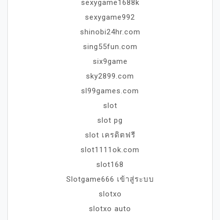
sexygame1688k
sexygame992
shinobi24hr.com
sing55fun.com
six9game
sky2899.com
sl99games.com
slot
slot pg
slot เครดิตฟรี
slot1111ok.com
slot168
Slotgame666 เข้าสู่ระบบ
slotxo
slotxo auto