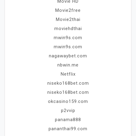
Movie HD
Movie2free
Movie2thai
moviehdthai
mwin9s.com
mwin9s.com
nagawaybet.com
nbwin.me
Netflix
niseko168bet.com
niseko168bet.com
okcasino159.com
p2vvip
panama888
pananthai99.com