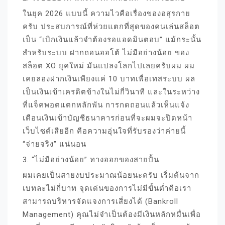
ในยุค 2026 แบบนี้ ความไวคือเรื่องของอสุรกาย
ครับ ประสบการณ์ที่ห่วยแตกที่สุดของคนเล่นสล็อต
เป็น “เบิกเงินแล้วจำต้องรอแอดมินตอบ” แม้กระนั้น
สำหรับระบบ ฝากถอนออโต้ ไม่มีอย่างน้อย ของ
สล็อต XO ยุคใหม่ มันแปลงโลกไปเลยครับผม ผม
เคยลองฝากเงินเพียงแค่ 10 บาทเพื่อเทสระบบ ผล
เป็นเงินเข้าเครดิตข้างในไม่กี่วินาที และในระหว่าง
ที่แจ็คพอตแตกหลักพัน การกดถอนแล้วเห็นแจ้ง
เตือนเงินเข้าบัญชีธนาคารก่อนที่จะผมจะปิดหน้า
เว็บไซต์เสียอีก คือความอุ่นใจที่รับรองว่าค่ายนี้
“จ่ายจริง” แน่นอน
3. “ไม่มีอย่างน้อย” ทางออกของสายปั้น
ผมเคยเป็นสายงบประมาณน้อยนะครับ เริ่มต้นจาก
เบทละไม่กี่บาท จุดเด่นของการไม่มีขั้นต่ำคือเรา
สามารถบริหารจัดแจงการเสี่ยงได้ (Bankroll
Management) คุณไม่จำเป็นต้องมีเงินหลักหมื่นเพื่อ