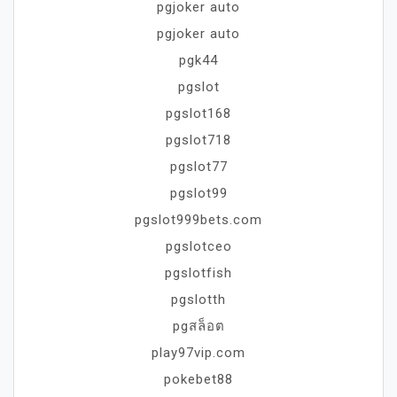
pgjoker auto
pgjoker auto
pgk44
pgslot
pgslot168
pgslot718
pgslot77
pgslot99
pgslot999bets.com
pgslotceo
pgslotfish
pgslotth
pgสล็อต
play97vip.com
pokebet88