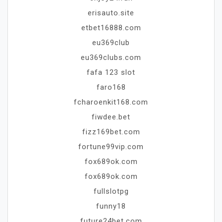
erisauto.site
etbet16888.com
eu369club
eu369clubs.com
fafa 123 slot
faro168
fcharoenkit168.com
fiwdee.bet
fizz169bet.com
fortune99vip.com
fox689ok.com
fox689ok.com
fullslotpg
funny18
future24bet.com