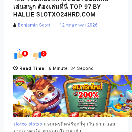
เล่นสนุก ต้องเล่นที่นี่ TOP 97 BY
HALLIE SLOTXO24HRD.COM
Benjamin Scott
12 พฤษภาคม 2026
0
0
Read Time:
6 Minute, 34 Second
slotxo
slotxo
แจกเครดิตฟรีทุกวี่ทุกวัน ฝาก-ถอน
รวดเร็วทันใจ สมัครรับโบนัสฟรี!!