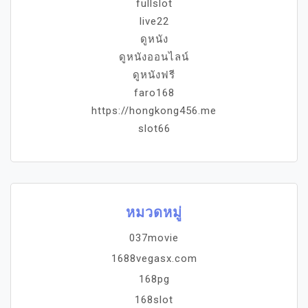
fullslot
live22
ดูหนัง
ดูหนังออนไลน์
ดูหนังฟรี
faro168
https://hongkong456.me
slot66
หมวดหมู่
037movie
1688vegasx.com
168pg
168slot