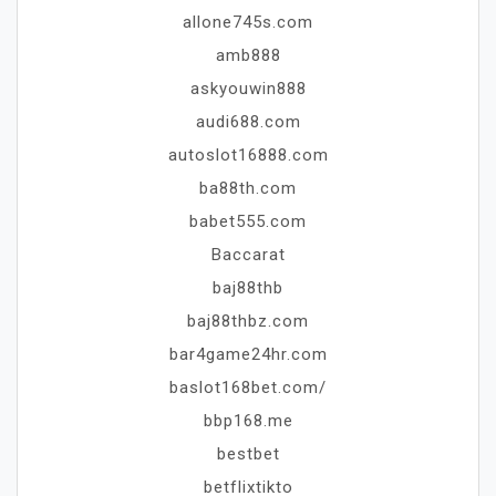
allone745s.com
amb888
askyouwin888
audi688.com
autoslot16888.com
ba88th.com
babet555.com
Baccarat
baj88thb
baj88thbz.com
bar4game24hr.com
baslot168bet.com/
bbp168.me
bestbet
betflixtikto