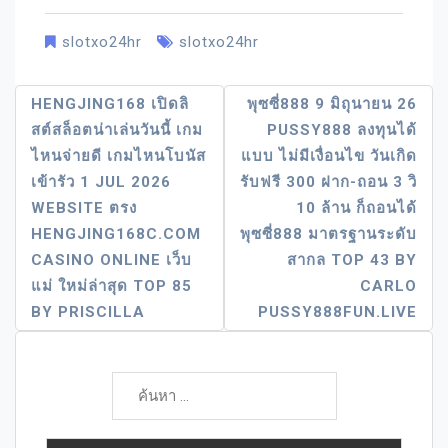
slotxo24hr
slotxo24hr
แนะแนว
HENGJING168 เปิดลิ
พุซซี่888 9 มิถุนายน 26
สต์สล็อตน่าเล่นวันนี้ เกม
PUSSY888 ลงทุนได้
เรื่อง
ไหนจ่ายดี เกมไหนโบนัส
แบบ ไม่มีเงื่อนไข วันเกิด
เข้ารัว 1 JUL 2026
รับฟรี 300 ฝาก-ถอน 3 วิ
WEBSITE ตรง
10 ล้าน ก็ถอนได้
HENGJING168C.COM
พุซซี่888 มาตรฐานระดับ
CASINO ONLINE เว็บ
สากล TOP 43 BY
แม่ ใหม่ล่าสุด TOP 85
CARLO
BY PRISCILLA
PUSSY888FUN.LIVE
ค้นหา
สำหรับ: