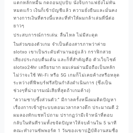
แตกหลักหมื่น กดถอนปุบปับ นั่งจิบกาแฟยังไม่ทัน
หมดแก้ว เงินก็เข้าบัญชีแล้ว ความยั่งยืนและมั่นคง
ทางการเงินที่ตรงนี้แหละที่ทำให้ผมกล้าเล่นที่นี่ต่อ
ยาวๆ
ประสบการณ์การเล่น: ลื่นไหล ไม่มีสะดุด
ในส่วนของตัวเกม จำเป็นต้องสารภาพว่าค่าย
slotxo เขาเป็นระดับตำนานอยู่แล้ว กราฟิกสวย
เสียงประกอบตื่นเต้น และก็ที่สำคัญคือ ตัวเว็บไซต์
slotxo24hr เสถียรมาก ผมเล่นผ่านมือถือเป็นหลัก
ไม่ว่าจะใช้ Wi-Fi หรือ 5G เกมก็ไม่เคยค้างหรือหลุด
ระหว่างที่ฟีพบร์ฟรีสปินกำลังดำเนินการ (ซึ่งเป็น
ช่วงๆที่น่าอารมณ์เสียที่สุดถ้าเกมค้าง)
“ความซาบซึ้งส่วนตัว:” มีกาลครั้งหนึ่งผมติดปัญหา
เรื่องการเข้าสู่ระบบตอนเวลากลางดึก ประมาณตี 2
ผมลองทักแชทไปถาม ปรากฏว่ามีเจ้าหน้าที่ตอบ
กลับในทันทีรวมทั้งขจัดปัญหาให้จบด้านใน 5 นาที
คณะทำงานซัพพอร์ต 1 วันของเขาปฏิบัติงานสมชื่อ