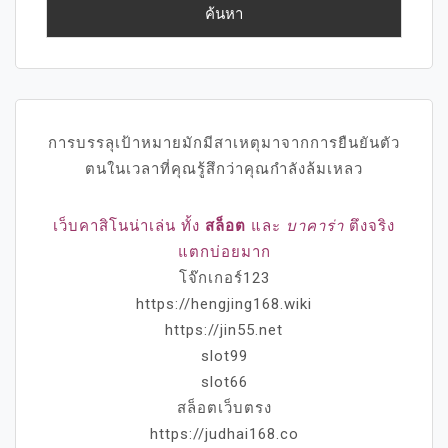
การบรรลุเป้าหมายมักมีสาเหตุมาจากการยืนยันตัว
ตนในเวลาที่คุณรู้สึกว่าคุณกำลังล้มเหลว
เว็บคาสิโนน่าเล่น ทั้ง
สล็อต
และ
บาคาร่า
ตึงจริง
แตกบ่อยมาก
โจ๊กเกอร์123
https://hengjing168.wiki
https://jin55.net
slot99
slot66
สล็อตเว็บตรง
https://judhai168.co