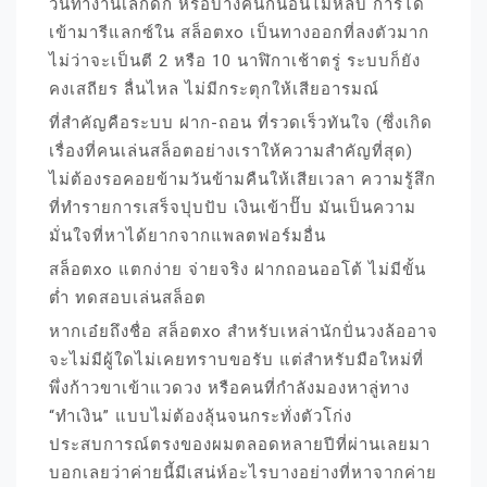
วันทำงานเลิกดึก หรือบางคืนก็นอนไม่หลับ การได้
เข้ามารีแลกซ์ใน สล็อตxo เป็นทางออกที่ลงตัวมาก
ไม่ว่าจะเป็นตี 2 หรือ 10 นาฬิกาเช้าตรู่ ระบบก็ยัง
คงเสถียร ลื่นไหล ไม่มีกระตุกให้เสียอารมณ์
ที่สำคัญคือระบบ ฝาก-ถอน ที่รวดเร็วทันใจ (ซึ่งเกิด
เรื่องที่คนเล่นสล็อตอย่างเราให้ความสำคัญที่สุด)
ไม่ต้องรอคอยข้ามวันข้ามคืนให้เสียเวลา ความรู้สึก
ที่ทำรายการเสร็จปุบปับ เงินเข้าปั๊บ มันเป็นความ
มั่นใจที่หาได้ยากจากแพลตฟอร์มอื่น
สล็อตxo แตกง่าย จ่ายจริง ฝากถอนออโต้ ไม่มีขั้น
ต่ำ ทดสอบเล่นสล็อต
หากเอ๋ยถึงชื่อ สล็อตxo สำหรับเหล่านักปั่นวงล้ออาจ
จะไม่มีผู้ใดไม่เคยทราบขอรับ แต่สำหรับมือใหม่ที่
พึ่งก้าวขาเข้าแวดวง หรือคนที่กำลังมองหาลู่ทาง
“ทำเงิน” แบบไม่ต้องลุ้นจนกระทั่งตัวโก่ง
ประสบการณ์ตรงของผมตลอดหลายปีที่ผ่านเลยมา
บอกเลยว่าค่ายนี้มีเสน่ห์อะไรบางอย่างที่หาจากค่าย