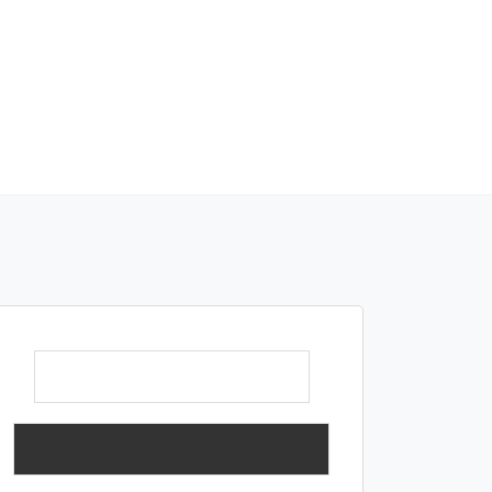
ISNEY DREAMWORK เต็มเรื่อง
หลี ซีรี่ย์ฝรั่ง พากย์ไทย ซับไทย เต็มเรื่อง ภาพ
อนไลน์2023
E!
PIN POSTS
ค้นหา
สำหรับ: