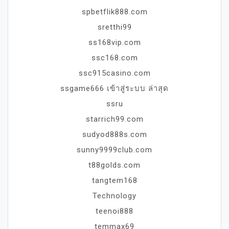
spbetflik888.com
sretthi99
ss168vip.com
ssc168.com
ssc915casino.com
ssgame666 เข้าสู่ระบบ ล่าสุด
ssru
starrich99.com
sudyod888s.com
sunny9999club.com
t88golds.com
tangtem168
Technology
teenoi888
temmax69