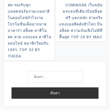
สด รองรับทุก
COMING88 เว็บพนัน
แพลตฟอร์มรวมเกมคาสิ
ครบจบที่เดียวปั่นสล็อต
โนออนไลน์กำไรงาม
ฟรี แตกหนัก จ่ายจริง
โปรโมชั่นเด็ดมากมาย
แทงบอลลีคดังทั่วโลก ปั่น
บาคาร่า สล็อต คาสิโน
สล็อต ความบันเทิงไม่มีที่
สด หวย แทงบอล คาสิโน
สิ้นสุด TOP 20 BY MAC
ออนไลน์ สมาชิกใหม่รับ
100% TOP 32 BY
THEDA
ค้นหา
สำหรับ: