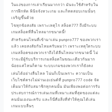
ในแง่ของการเล่าเรียนมากกว่า มันจะใช้สำหรับใน
การฝึกหัด พินิจจังหวะเกม และก็ทดสอบเกมนั้นๆ
เจริญขึ้นด้วย
ไขทุกข้อสงสัย เพราะเหตุไร สล็อต777 ถึงมีระบบ
เกมสล็อตที่ลื่นไหลมากขนาดนี้!
สำหรับคนไหนที่เข้ามาเล่น punpro777 ของพวกเรา
แล้ว เคยสงสัยกันไหมครับผมว่า เพราะเหตุใดระบบ
เกมสล็อตของพวกเราถึงได้ลื่นไหลมากขนาดนี้ ไม่
ว่าจะมีผู้รับบริการเกมสล็อตในขณะเดียวกันมาก
น้อยแค่ไหนก็ตาม ระบบเกมของพวกเราก็ยังคง
เล่นได้อย่างลื่นไหล โน่นก็เป็นเพราะ ความเป็น
เว็บไซต์ตรงไม่ผ่านเอเย่นต์ที่ punpro777 code จัด
เต็มมาให้กับสมาชิกทุกคนนั้น มันเพียงพอต่อการรับ
ประสบการณ์การเล่นเกมที่เหมาะสมที่สุดของแต่ละ
คนนั่นเองนะครับ และก็นี่คือสิ่งที่ทำให้คุณได้เล่น
เกมแบบลื่นๆ