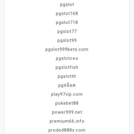
pgslot
pgslot168
pgslot718
pgslot77
pgslot99
pgslot999bets.com
pgslotceo
pgslotfish
pgslotth
pgสล็อต
play97vip.com
pokebet88
power999.net
premium66.info
proded888x.com