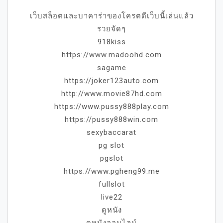
เว็บสล็อตและบาคาร่าของโครตดีเว็บนี้เล่นแล้ว
รวยจัดๆ
918kiss
https://www.madoohd.com
sagame
https://joker123auto.com
http://www.movie87hd.com
https://www.pussy888play.com
https://pussy888win.com
sexybaccarat
pg slot
pgslot
https://www.pgheng99.me
fullslot
live22
ดูหนัง