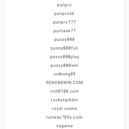
punpro
punpro66
punpro777
puntaek77
pussy888
pussy888fun
pussy888play
pussy888win
redkong89
RENO88WIN.COM
rich8188.com
rockstar66m
royal online
runway789s.com
sagame