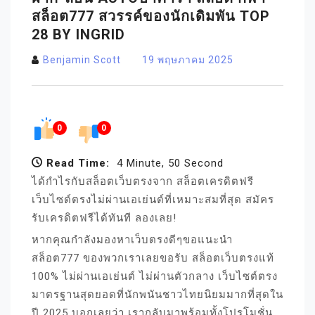
สล็อต777 สวรรค์ของนักเดิมพัน TOP
28 BY INGRID
Benjamin Scott
19 พฤษภาคม 2025
0
0
Read Time:
4 Minute, 50 Second
ได้กำไรกับสล็อตเว็บตรงจาก สล็อตเครดิตฟรี
เว็บไซต์ตรงไม่ผ่านเอเย่นต์ที่เหมาะสมที่สุด สมัคร
รับเครดิตฟรีได้ทันที ลองเลย!
หากคุณกำลังมองหาเว็บตรงดีๆขอแนะนำ
สล็อต777 ของพวกเราเลยขอรับ สล็อตเว็บตรงแท้
100% ไม่ผ่านเอเย่นต์ ไม่ผ่านตัวกลาง เว็บไซต์ตรง
มาตรฐานสุดยอดที่นักพนันชาวไทยนิยมมากที่สุดใน
ปี 2025 บอกเลยว่า เรากลับมาพร้อมทั้งโปรโมชั่น