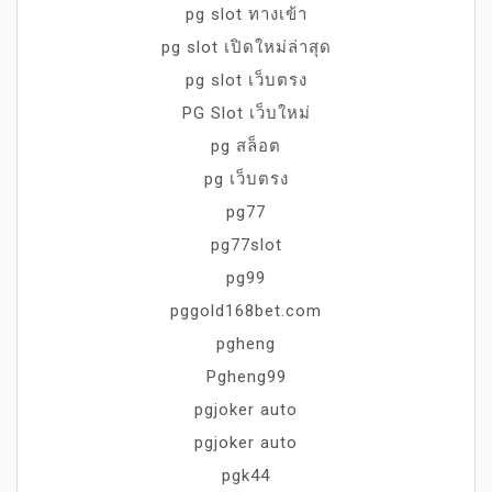
pg slot ทางเข้า
pg slot เปิดใหม่ล่าสุด
pg slot เว็บตรง
PG Slot เว็บใหม่
pg สล็อต
pg เว็บตรง
pg77
pg77slot
pg99
pggold168bet.com
pgheng
Pgheng99
pgjoker auto
pgjoker auto
pgk44