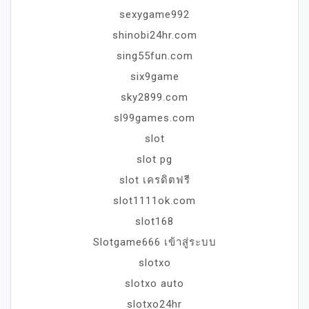
sexygame992
shinobi24hr.com
sing55fun.com
six9game
sky2899.com
sl99games.com
slot
slot pg
slot เครดิตฟรี
slot1111ok.com
slot168
Slotgame666 เข้าสู่ระบบ
slotxo
slotxo auto
slotxo24hr