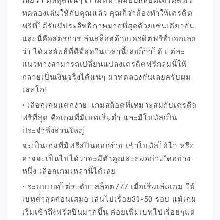
เลยว่า ดีที่สุดแน่ๆ เรามีหน้าที่มอบสล็อตเครดิตฟรี
ทดลองเล่นให้กับคุณแล้ว คุณก็จำต้องทำให้เครดิต
ฟรีที่ได้รับมีประสิทธิภาพมากที่สุดด้วยเช่นเดียวกัน
และนี่คือสูตรการเล่นสล็อตด้วยเครดิตฟรีที่บอกเลย
ว่า ได้ผลลัพธ์ที่ดีที่สุดในเวลานี้เลยก็ว่าได้ แต่ละ
แนวทางสามารถเปลี่ยนแปลงเครดิตฟรีกลุ่มนี้ให้
กลายเป็นเงินจริงได้แน่ๆ มาทดลองกันเลยครับผม
เลทโก!
• เลือกเกมแตกง่าย: เกมสล็อตที่เหมาะสมกับเครดิต
ฟรีที่สุด คือเกมที่มีเบทเริ่มต่ำ และมีโบนัสเป็น
ประจำซึ่งส่วนใหญ่
จะเป็นเกมที่มีฟรีสปินออกง่าย เข้าโบนัสได้ไว หรือ
อาจจะเป็นไปได้ว่าจะมีตัวคูณสะสมอย่างใดอย่าง
หนึ่ง เลือกเกมเหล่านี้ได้เลย
• ระบบเบทไต่ระดับ: สล็อต777 เมื่อเริ่มเล่นเกม ให้
เบทต่ำสุดก่อนเสมอ เล่นไปเรื่อย30-50 รอบ แม้เกม
เริ่มเข้าถึงฟรีสปินมากขึ้น ค่อยเพิ่มเบทไปเรื่อยๆแต่