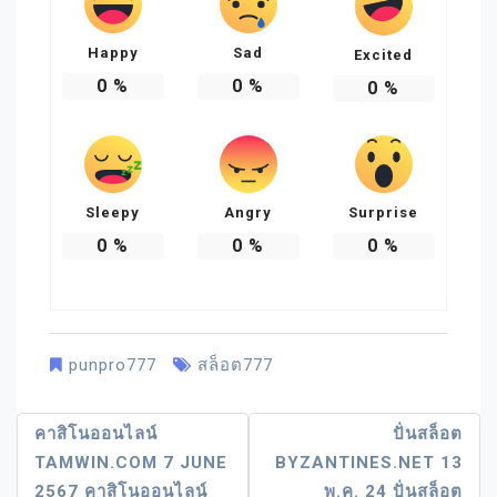
Happy
Sad
Excited
0
%
0
%
0
%
Sleepy
Angry
Surprise
0
%
0
%
0
%
punpro777
สล็อต777
แนะแนว
คาสิโนออนไลน์
ปั่นสล็อต
TAMWIN.COM 7 JUNE
BYZANTINES.NET 13
เรื่อง
2567 คาสิโนออนไลน์
พ.ค. 24 ปั่นสล็อต