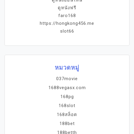
ดูหนังออนไลน์
ดูหนังฟรี
faro168
https://hongkong456.me
slot66
หมวดหมู่
037movie
1688vegasx.com
168pg
168slot
168สล็อต
188bet
188betth